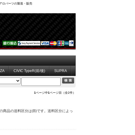
、エアロパーツの製造・販売
ZZA
CIVIC TypeR(前/後)
SUPRA
1
ページ中
1
ページ目（全2件）
 この商品の送料区分は(B)です。送料区分によっ