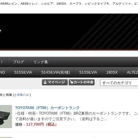
6）、AE86レビン、AE86トレノ、シルビア、180SX、スープラ、シビックタイプＲ、アルテッツァ
力！
ブログ
リンク集
NO
S15SILVIA
S14SILVIA(前/後)
S13SILVIA
180SX
ALTE
品名と画像 ] [
画像のみ
]
TOYOTA86（FT86）カーボントランク
−仕様・特長− TOYOTA86（FT86）BRZ兼用のカーボントランクです。
て送料が違いますのでご注意下さい。（送料は下をご...
価格：
117,700円（税込）