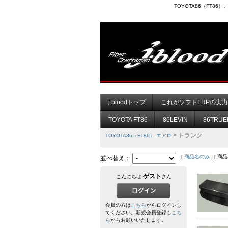
TOYOTA86（FT8
j.bloodトップ
これがソフトFRPの実
TOYOTA FT86
86LEVIN
86TRUE
> トランク
TOYOTA86（FT86） エアロ
[
商品名のみ
] [ 商
並べ替え：
ゲスト
こんにちは
さん
会員の方は
こちら
からログインし
てください。新規会員登録も
こち
ら
からお願いいたします。