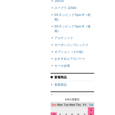
180SX
スープラ JZA80
EK-9 シビックType-R（前
期）
EK-9 シビックType-R（後
期）
アルテッツァ
カーボンコンプレックス
オプション（その他）
おすすめエアロパーツ
セール会場
新着商品
新着商品
8月の営業日
Sun
Mon
Tue
Wed
Thu
Fri
Sat
1