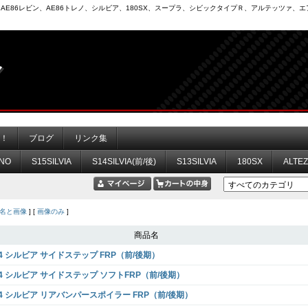
6）、AE86レビン、AE86トレノ、シルビア、180SX、スープラ、シビックタイプＲ、アルテッツァ
力！
ブログ
リンク集
NO
S15SILVIA
S14SILVIA(前/後)
S13SILVIA
180SX
ALTE
名と画像
] [
画像のみ
]
商品名
14 シルビア サイドステップ FRP（前/後期）
14 シルビア サイドステップ ソフトFRP（前/後期）
14 シルビア リアバンパースポイラー FRP（前/後期）