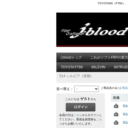
TOYOTA86（FT8
j.bloodトップ
これがソフトFRPの実
TOYOTA FT86
86LEVIN
86TRUE
S14 シルビア（前期）
[ 商品名のみ ] [
商品
並べ替え：
画像
ゲスト
こんにちは
さん
S
S
会員の方は
こちら
からログインし
てください。新規会員登録も
こち
S
ら
からお願いいたします。