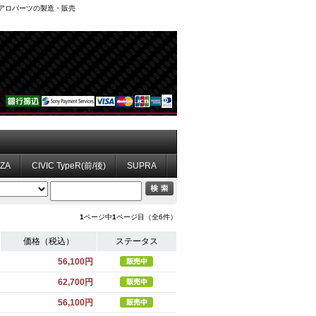
、エアロパーツの製造・販売
ZZA
CIVIC TypeR(前/後)
SUPRA
1
ページ中
1
ページ目（全6件）
価格（税込）
ステータス
56,100円
62,700円
56,100円