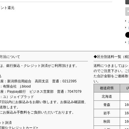
イント還元
方法について
◆区分別送料一覧（税
は、銀行振込・クレジット決済がご利用頂けます。
送料につきましてはシ
のでご注意下さい。ご
込
た合計金額をご連絡致
込口座：新潟県信用組合 高田支店 普通：0212395
い。
有限会社 j.blood
都道府県
(
口座：Paypay銀行 ビジネス営業部 普通：7047079
北海道
：ユ）ジェイブラッド
7日以内にお振込みをお願い致します。お振込み確認後、
青森
16
送致します。
にお振込み手数料をご負担いただいております。
岩手
16
秋田
16
ット決済
可能なクレジットカード>