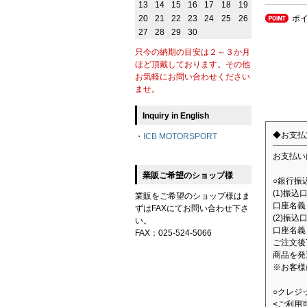
13
14
15
16
17
18
19
ポ
20
21
22
23
24
25
26
27
28
29
30
只今の納期の目安は２～３か月
ほど頂戴しております。その他
お気軽にお問い合わせください
ませ。
Inquiry in English
◆お支払
・
ICB MOTORSPORT
お支払い
業販ご希望のショップ様
○銀行振
(1)振
業販をご希望のショップ様はま
口座名義：
ずはFAXにてお問い合わせ下さ
(2)振込
い。
口座名義
FAX：025-524-5066
ご注文後
商品を発
※お客様
○クレジ
<ご利用