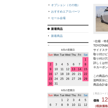
オプション（その他）
おすすめエアロパーツ
セール会場
新着商品
新着商品
−仕様・特
TOYOTA
サイドステ
8月の営業日
取り付けビ
Sun
Mon
Tue
Wed
Thu
Fri
Sat
取り付け穴
1
詳しくは付
2
3
4
5
6
7
8
※カーボン
9
10
11
12
13
14
15
16
17
18
19
20
21
22
この商品の
23
24
25
26
27
28
29
送料区分に
30
31
商品合計金
9月の営業日
[ 商品コード ]
Sun
Mon
Tue
Wed
Thu
Fri
Sat
1
1
2
3
4
5
価格
6
7
8
9
10
11
12
（税抜価格1