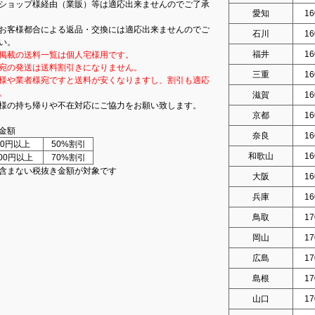
ショップ様経由（業販）等は適応出来ませんのでご了承
愛知
16
お客様都合による返品・交換には適応出来ませんのでご
石川
16
い。
福井
16
掲載の送料一覧は個人宅様用です。
宛の発送は送料割引きになりません。
三重
16
様や業者様宛ですと送料が安くなりますし、割引も適応
。
滋賀
16
様の持ち帰りや不在対応にご協力をお願い致します。
京都
16
金額
奈良
16
000円以上
50%割引
和歌山
16
000円以上
70%割引
含まない税抜き金額が対象です
大阪
16
兵庫
16
鳥取
17
岡山
17
広島
17
島根
17
山口
17