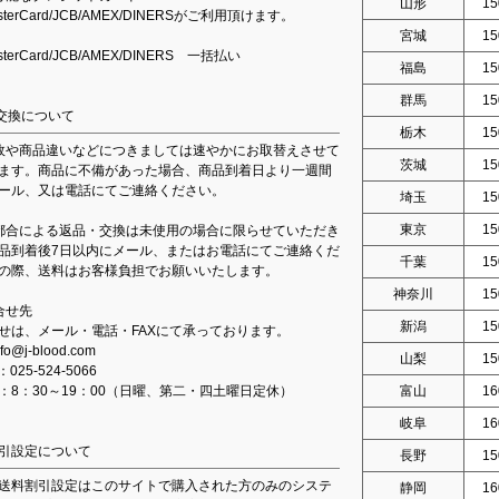
山形
15
asterCard/JCB/AMEX/DINERSがご利用頂けます。
宮城
15
asterCard/JCB/AMEX/DINERS 一括払い
福島
15
群馬
15
交換について
栃木
15
故や商品違いなどにつきましては速やかにお取替えさせて
茨城
15
ます。商品に不備があった場合、商品到着日より一週間
ール、又は電話にてご連絡ください。
埼玉
15
東京
15
都合による返品・交換は未使用の場合に限らせていただき
品到着後7日以内にメール、またはお電話にてご連絡くだ
千葉
15
の際、送料はお客様負担でお願いいたします。
神奈川
15
合せ先
新潟
15
せは、メール・電話・FAXにて承っております。
fo@j-blood.com
山梨
15
：025-524-5066
：8：30～19：00（日曜、第二・四土曜日定休）
富山
16
岐阜
16
引設定について
長野
15
送料割引設定はこのサイトで購入された方のみのシステ
静岡
16