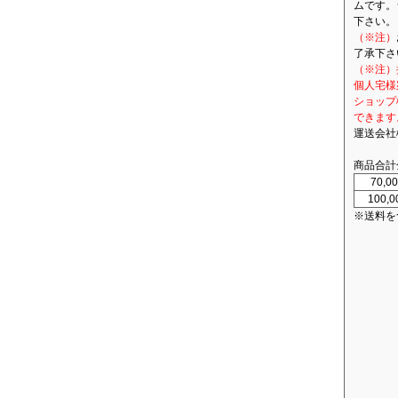
ムです。
下さい。
（※注）
了承下さ
（※注）
個人宅様
ショップ
できます
運送会社
商品合計
70,
100,
※送料を