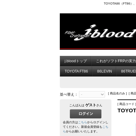
TOYOTA86（FT8
j.bloodトップ
これがソフトFRPの実
TOYOTA FT86
86LEVIN
86TRUE
[ 商品名のみ ] [ 商
並べ替え：
[ 商品コード ]
ゲスト
こんばんは
さん
TOY
会員の方は
こちら
からログインし
てください。新規会員登録も
こち
ら
からお願いいたします。