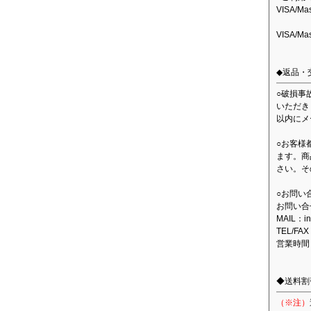
VISA/M
VISA/M
◆返品・
○破損事
いただき
以内にメ
○お客様
ます。商
さい。そ
○お問い
お問い合
MAIL：in
TEL/FAX
営業時間
◆送料割
（※注）