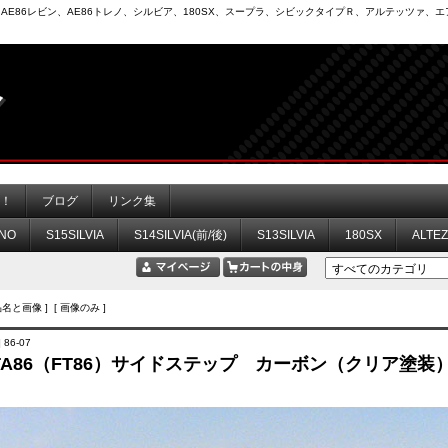
6）、AE86レビン、AE86トレノ、シルビア、180SX、スープラ、シビックタイプＲ、アルテッツァ
力！
ブログ
リンク集
NO
S15SILVIA
S14SILVIA(前/後)
S13SILVIA
180SX
ALTE
品名と画像 ] [ 画像のみ ]
 86-07
OTA86（FT86）サイドステップ カーボン（クリア塗装