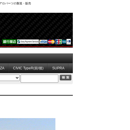
、エアロパーツの製造・販売
ZZA
CIVIC TypeR(前/後)
SUPRA
）