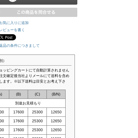
お気に入りに追加
レビューを書く
返品の条件につきまして
別）
ョッピングカートにて自動計算されません
注文確定後当社よりメールにて送料を含め
します。※以下送料は目安とお考え下さ
A)
(B)
(C)
(B/N)
別途お見積もり
00
17600
25300
12650
00
17600
25300
12650
00
17600
25300
12650