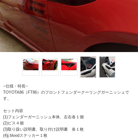
−仕様・特長−
TOYOTA86（FT86）のフロントフェンダークーリングガーニッシュで
す。
セット内容
(1)フェンダーガーニッシュ本体、左右各１個
(2)ビス４個
(3)取り扱い説明書、取り付け説明書 各１枚
(4)j.bloodステッカー１枚