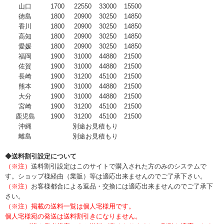
山口
1700
22550
33000
15500
徳島
1800
20900
30250
14850
香川
1800
20900
30250
14850
高知
1800
20900
30250
14850
愛媛
1800
20900
30250
14850
福岡
1900
31000
44880
21500
佐賀
1900
31000
44880
21500
長崎
1900
31200
45100
21500
熊本
1900
31000
44880
21500
大分
1900
31000
44880
21500
宮崎
1900
31200
45100
21500
鹿児島
1900
31200
45100
21500
沖縄
別途お見積もり
離島
別途お見積もり
◆送料割引設定について
（※注）
送料割引設定はこのサイトで購入された方のみのシステムで
す。ショップ様経由（業販）等は適応出来ませんのでご了承下さい。
（※注）
お客様都合による返品・交換には適応出来ませんのでご了承下
さい。
（※注）掲載の送料一覧は個人宅様用です。
個人宅様宛の発送は送料割引きになりません。