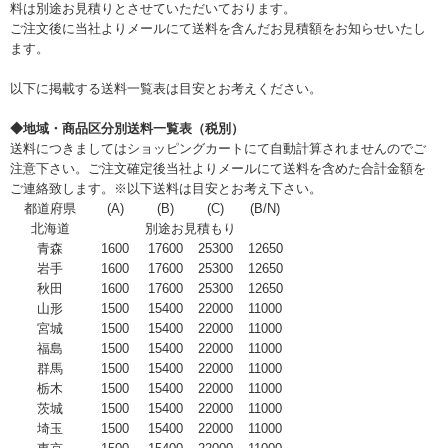
料は別途お見積りとさせていただいております。
ご注文後に当社よりメールにて送料を含んだお見積額をお知らせいたし
ます。
以下に掲載する送料一覧表は目安とお考えください。
◆地域・商品区分別送料一覧表（税別）
送料につきましてはショッピングカートにて自動計算されませんのでご
注意下さい。ご注文確定後当社よりメールにて送料を含めた合計金額を
ご連絡致します。※以下送料は目安とお考え下さい。
都道府県
(A)
(B)
(C)
(B/N)
北海道
別途お見積もり
青森
1600
17600
25300
12650
岩手
1600
17600
25300
12650
秋田
1600
17600
25300
12650
山形
1500
15400
22000
11000
宮城
1500
15400
22000
11000
福島
1500
15400
22000
11000
群馬
1500
15400
22000
11000
栃木
1500
15400
22000
11000
茨城
1500
15400
22000
11000
埼玉
1500
15400
22000
11000