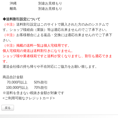
沖縄
別途お見積もり
離島
別途お見積もり
◆送料割引設定について
（※注）
送料割引設定はこのサイトで購入された方のみのシステムで
す。ショップ様経由（業販）等は適応出来ませんのでご了承下さい。
（※注）
お客様都合による返品・交換には適応出来ませんのでご了承下
さい。
（※注）掲載の送料一覧は個人宅様用です。
個人宅様宛の発送は送料割引きになりません。
ショップ様や業者様宛ですと送料が安くなりますし、割引も適応できま
す。
運送会社様の持ち帰りや不在対応にご協力をお願い致します。
商品合計金額
70,000円以上
50%割引
100,000円以上
70%割引
※送料を含まない税抜き金額が対象です
<ご利用可能なクレジットカード>
戻る