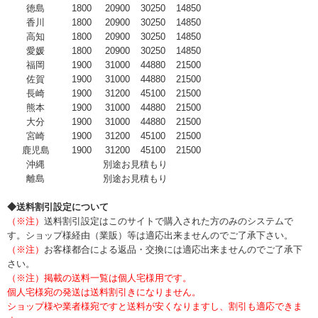
徳島
1800
20900
30250
14850
香川
1800
20900
30250
14850
高知
1800
20900
30250
14850
愛媛
1800
20900
30250
14850
福岡
1900
31000
44880
21500
佐賀
1900
31000
44880
21500
長崎
1900
31200
45100
21500
熊本
1900
31000
44880
21500
大分
1900
31000
44880
21500
宮崎
1900
31200
45100
21500
鹿児島
1900
31200
45100
21500
沖縄
別途お見積もり
離島
別途お見積もり
◆送料割引設定について
（※注）
送料割引設定はこのサイトで購入された方のみのシステムで
す。ショップ様経由（業販）等は適応出来ませんのでご了承下さい。
（※注）
お客様都合による返品・交換には適応出来ませんのでご了承下
さい。
（※注）掲載の送料一覧は個人宅様用です。
個人宅様宛の発送は送料割引きになりません。
ショップ様や業者様宛ですと送料が安くなりますし、割引も適応できま