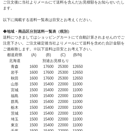
ご注文後に当社よりメールにて送料を含んだお見積額をお知らせいたし
ます。
以下に掲載する送料一覧表は目安とお考えください。
◆地域・商品区分別送料一覧表（税別）
送料につきましてはショッピングカートにて自動計算されませんのでご
注意下さい。ご注文確定後当社よりメールにて送料を含めた合計金額を
ご連絡致します。※以下送料は目安とお考え下さい。
都道府県
(A)
(B)
(C)
(B/N)
北海道
別途お見積もり
青森
1600
17600
25300
12650
岩手
1600
17600
25300
12650
秋田
1600
17600
25300
12650
山形
1500
15400
22000
11000
宮城
1500
15400
22000
11000
福島
1500
15400
22000
11000
群馬
1500
15400
22000
11000
栃木
1500
15400
22000
11000
茨城
1500
15400
22000
11000
埼玉
1500
15400
22000
11000
東京
1500
15400
22000
11000
千葉
1500
15400
22000
11000