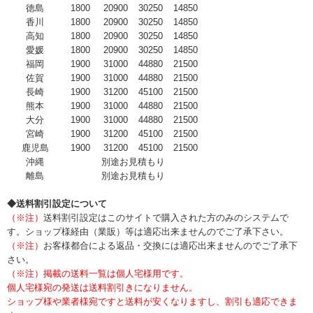
徳島
1800
20900
30250
14850
香川
1800
20900
30250
14850
高知
1800
20900
30250
14850
愛媛
1800
20900
30250
14850
福岡
1900
31000
44880
21500
佐賀
1900
31000
44880
21500
長崎
1900
31200
45100
21500
熊本
1900
31000
44880
21500
大分
1900
31000
44880
21500
宮崎
1900
31200
45100
21500
鹿児島
1900
31200
45100
21500
沖縄
別途お見積もり
離島
別途お見積もり
◆送料割引設定について
（※注）
送料割引設定はこのサイトで購入された方のみのシステムで
す。ショップ様経由（業販）等は適応出来ませんのでご了承下さい。
（※注）
お客様都合による返品・交換には適応出来ませんのでご了承下
さい。
（※注）掲載の送料一覧は個人宅様用です。
個人宅様宛の発送は送料割引きになりません。
ショップ様や業者様宛ですと送料が安くなりますし、割引も適応できま