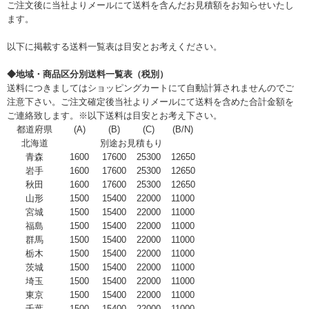
ご注文後に当社よりメールにて送料を含んだお見積額をお知らせいたし
ます。
以下に掲載する送料一覧表は目安とお考えください。
◆地域・商品区分別送料一覧表（税別）
送料につきましてはショッピングカートにて自動計算されませんのでご
注意下さい。ご注文確定後当社よりメールにて送料を含めた合計金額を
ご連絡致します。※以下送料は目安とお考え下さい。
都道府県
(A)
(B)
(C)
(B/N)
北海道
別途お見積もり
青森
1600
17600
25300
12650
岩手
1600
17600
25300
12650
秋田
1600
17600
25300
12650
山形
1500
15400
22000
11000
宮城
1500
15400
22000
11000
福島
1500
15400
22000
11000
群馬
1500
15400
22000
11000
栃木
1500
15400
22000
11000
茨城
1500
15400
22000
11000
埼玉
1500
15400
22000
11000
東京
1500
15400
22000
11000
千葉
1500
15400
22000
11000