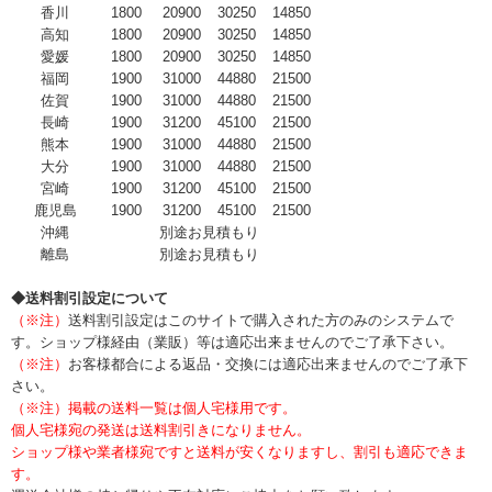
香川
1800
20900
30250
14850
高知
1800
20900
30250
14850
愛媛
1800
20900
30250
14850
福岡
1900
31000
44880
21500
佐賀
1900
31000
44880
21500
長崎
1900
31200
45100
21500
熊本
1900
31000
44880
21500
大分
1900
31000
44880
21500
宮崎
1900
31200
45100
21500
鹿児島
1900
31200
45100
21500
沖縄
別途お見積もり
離島
別途お見積もり
◆送料割引設定について
（※注）
送料割引設定はこのサイトで購入された方のみのシステムで
す。ショップ様経由（業販）等は適応出来ませんのでご了承下さい。
（※注）
お客様都合による返品・交換には適応出来ませんのでご了承下
さい。
（※注）掲載の送料一覧は個人宅様用です。
個人宅様宛の発送は送料割引きになりません。
ショップ様や業者様宛ですと送料が安くなりますし、割引も適応できま
す。