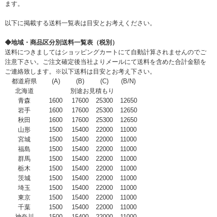
ます。
以下に掲載する送料一覧表は目安とお考えください。
◆地域・商品区分別送料一覧表（税別）
送料につきましてはショッピングカートにて自動計算されませんのでご
注意下さい。ご注文確定後当社よりメールにて送料を含めた合計金額を
ご連絡致します。※以下送料は目安とお考え下さい。
都道府県
(A)
(B)
(C)
(B/N)
北海道
別途お見積もり
青森
1600
17600
25300
12650
岩手
1600
17600
25300
12650
秋田
1600
17600
25300
12650
山形
1500
15400
22000
11000
宮城
1500
15400
22000
11000
福島
1500
15400
22000
11000
群馬
1500
15400
22000
11000
栃木
1500
15400
22000
11000
茨城
1500
15400
22000
11000
埼玉
1500
15400
22000
11000
東京
1500
15400
22000
11000
千葉
1500
15400
22000
11000
神奈川
1500
15400
22000
11000