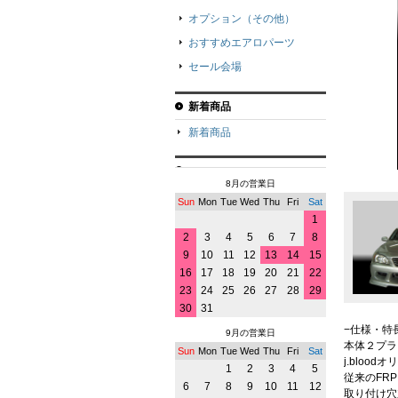
オプション（その他）
おすすめエアロパーツ
セール会場
新着商品
新着商品
8月の営業日
Sun
Mon
Tue
Wed
Thu
Fri
Sat
1
2
3
4
5
6
7
8
9
10
11
12
13
14
15
16
17
18
19
20
21
22
23
24
25
26
27
28
29
30
31
−仕様・特
9月の営業日
本体２プラ
Sun
Mon
Tue
Wed
Thu
Fri
Sat
j.bloo
1
2
3
4
5
従来のFR
6
7
8
9
10
11
12
取り付け穴