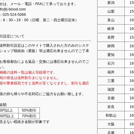
新潟
15
せは、メール・電話・FAXにて承っております。
fo@j-blood.com
山梨
15
：025-524-5066
：8：30～19：00（日曜、第二・四土曜日定休）
富山
16
岐阜
16
引設定について
長野
15
送料割引設定はこのサイトで購入された方のみのシステ
静岡
16
ショップ様経由（業販）等は適応出来ませんのでご了承
愛知
16
お客様都合による返品・交換には適応出来ませんのでご
石川
16
い。
福井
16
掲載の送料一覧は個人宅様用です。
宛の発送は送料割引きになりません。
三重
16
様や業者様宛ですと送料が安くなりますし、割引も適応
。
滋賀
16
様の持ち帰りや不在対応にご協力をお願い致します。
京都
16
金額
奈良
16
000円以上
50%割引
和歌山
16
000円以上
70%割引
含まない税抜き金額が対象です
大阪
16
兵庫
16