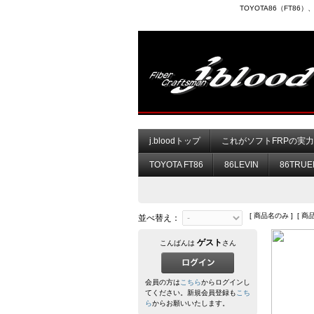
TOYOTA86（FT8
j.bloodトップ
これがソフトFRPの実
TOYOTA FT86
86LEVIN
86TRUE
[ 商品名のみ ] [ 商
並べ替え：
ゲスト
こんばんは
さん
会員の方は
こちら
からログインし
てください。新規会員登録も
こち
ら
からお願いいたします。