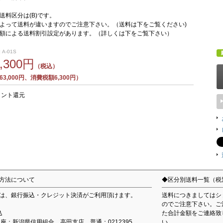
送料区分は(B)です。
よって送料が違いますのでご注意下さい。（送料は下をご覧ください)
額による送料割引設定があります。（詳しくは下をご覧下さい）
 A-01S
9,300円
（税込）
3,000円、消費税額6,300円）
イント還元
方法について
◆区分別送料一覧（税
は、銀行振込・クレジット決済がご利用頂けます。
送料につきましてはシ
のでご注意下さい。ご
込
た合計金額をご連絡致
込口座：新潟県信用組合 高田支店 普通：0212395
い。