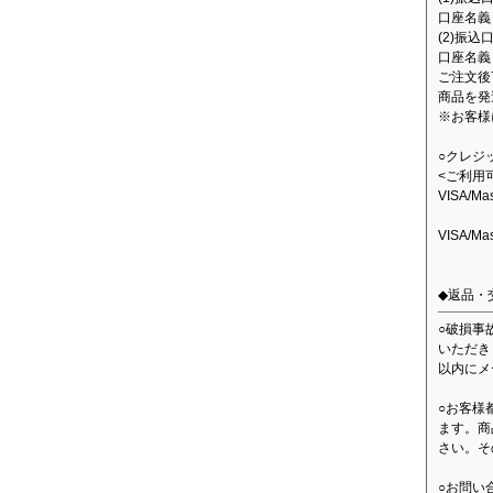
口座名義：
(2)振込
口座名義
ご注文後
商品を発
※お客様
○クレジ
<ご利用
VISA/M
VISA/M
◆返品・
○破損事
いただき
以内にメ
○お客様
ます。商
さい。そ
○お問い