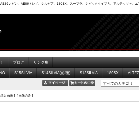
6）、AE86レビン、AE86トレノ、シルビア、180SX、スープラ、シビックタイプＲ、アルテッツァ
力！
ブログ
リンク集
NO
S15SILVIA
S14SILVIA(前/後)
S13SILVIA
180SX
ALTE
品名と画像 ] [ 画像のみ ]