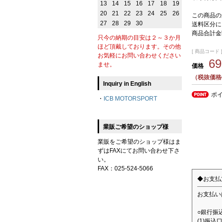
13
14
15
16
17
18
19
20
21
22
23
24
25
26
この商品の
27
28
29
30
送料区分に
商品合計金
只今の納期の目安は２～３か月
ほど頂戴しております。その他
[ 商品コード ]
お気軽にお問い合わせください
6
ませ。
価格
（税抜価格6
Inquiry in English
ポ
・
ICB MOTORSPORT
業販ご希望のショップ様
業販をご希望のショップ様はま
ずはFAXにてお問い合わせ下さ
い。
FAX：025-524-5066
◆お支払
お支払い
○銀行振
(1)振