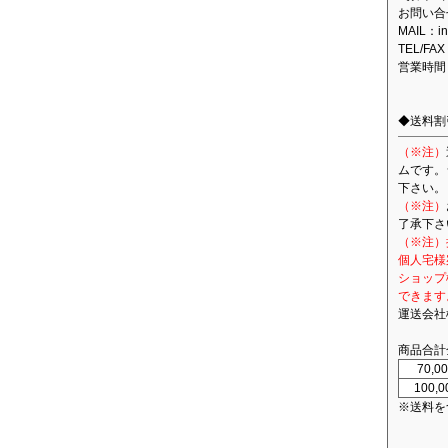
お問い合
MAIL：in
TEL/FAX
営業時間
◆送料割
（※注）
ムです。
下さい。
（※注）
了承下さ
（※注）
個人宅様
ショップ
できます
運送会社
商品合計
70,
100,
※送料を