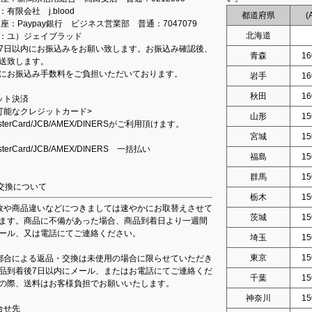
有限会社 j.blood
都道府県
(
口座：Paypay銀行 ビジネス営業部 普通：7047079
北海道
：ユ）ジェイブラッド
7日以内にお振込みをお願い致します。お振込み確認後、
青森
16
送致します。
にお振込み手数料をご負担いただいております。
岩手
16
秋田
16
ット決済
可能なクレジットカード>
山形
15
asterCard/JCB/AMEX/DINERSがご利用頂けます。
宮城
15
asterCard/JCB/AMEX/DINERS 一括払い
福島
15
群馬
15
交換について
栃木
15
故や商品違いなどにつきましては速やかにお取替えさせて
茨城
15
ます。商品に不備があった場合、商品到着日より一週間
ール、又は電話にてご連絡ください。
埼玉
15
東京
15
都合による返品・交換は未使用の場合に限らせていただき
品到着後7日以内にメール、またはお電話にてご連絡くだ
千葉
15
の際、送料はお客様負担でお願いいたします。
神奈川
15
合せ先