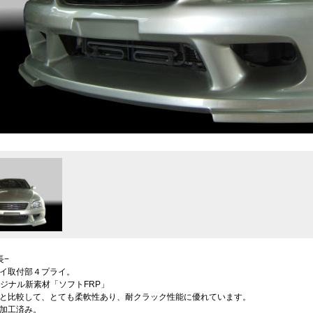
長−
イ取付部４プライ。
dオリジナル新素材「ソフトFRP」
Pと比較して、とても柔軟性あり、耐クラック性能に優れています。
加工済み。