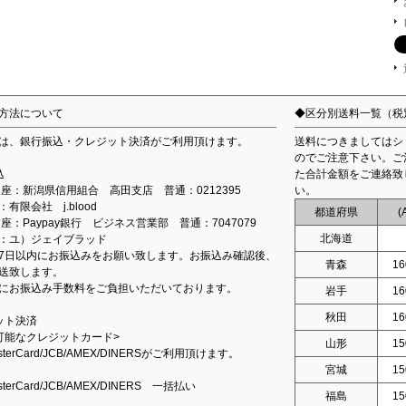
方法について
◆区分別送料一覧（税
は、銀行振込・クレジット決済がご利用頂けます。
送料につきましてはシ
のでご注意下さい。ご
込
た合計金額をご連絡致
込口座：新潟県信用組合 高田支店 普通：0212395
い。
有限会社 j.blood
都道府県
(
口座：Paypay銀行 ビジネス営業部 普通：7047079
北海道
：ユ）ジェイブラッド
7日以内にお振込みをお願い致します。お振込み確認後、
青森
16
送致します。
にお振込み手数料をご負担いただいております。
岩手
16
秋田
16
ット決済
可能なクレジットカード>
山形
15
asterCard/JCB/AMEX/DINERSがご利用頂けます。
宮城
15
asterCard/JCB/AMEX/DINERS 一括払い
福島
15