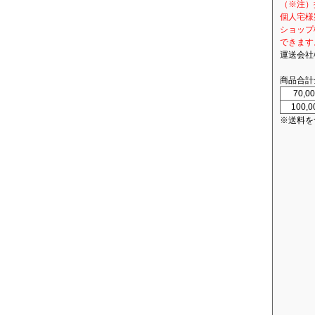
（※注）
個人宅様
ショップ
できます
運送会社
商品合計
70,
100,
※送料を