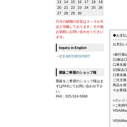
13
14
15
16
17
18
19
20
21
22
23
24
25
26
27
28
29
30
只今の納期の目安は２～３か月
ほど頂戴しております。その他
お気軽にお問い合わせください
◆お支払
ませ。
お支払い
Inquiry in English
○銀行振
・
ICB MOTORSPORT
(1)振
口座名義：
(2)振込
業販ご希望のショップ様
口座名義
ご注文後
業販をご希望のショップ様はま
商品を発
ずはFAXにてお問い合わせ下さ
※お客様
い。
FAX：025-524-5066
○クレジ
<ご利用
VISA/M
VISA/M