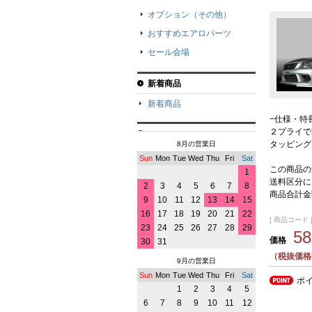
オプション（その他）
おすすめエアロパーツ
セール会場
新着商品
新着商品
−仕様・特
２プライで
タッピング
8月の営業日
Sun
Mon
Tue
Wed
Thu
Fri
Sat
この商品の
1
送料区分に
2
3
4
5
6
7
8
商品合計金
9
10
11
12
13
14
15
16
17
18
19
20
21
22
[ 商品コード ]
23
24
25
26
27
28
29
5
価格
30
31
（税抜価格5
9月の営業日
Sun
Mon
Tue
Wed
Thu
Fri
Sat
ポ
1
2
3
4
5
6
7
8
9
10
11
12