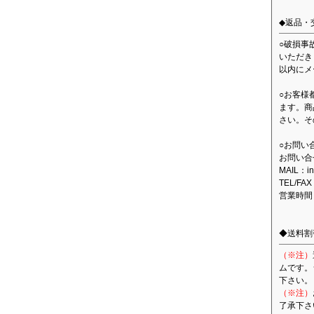
◆返品・
○破損事
いただき
以内にメ
○お客様
ます。商
さい。そ
○お問い
お問い合
MAIL：in
TEL/FAX
営業時間
◆送料割
（※注）
ムです。
下さい。
（※注）
了承下さ