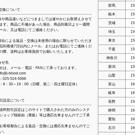
群馬
15
交換について
栃木
15
故や商品違いなどにつきましては速やかにお取替えさせて
茨城
15
ます。商品に不備があった場合、商品到着日より一週間
ール、又は電話にてご連絡ください。
埼玉
15
東京
15
都合による返品・交換は未使用の場合に限らせていただき
品到着後7日以内にメール、またはお電話にてご連絡くだ
千葉
15
の際、送料はお客様負担でお願いいたします。
神奈川
15
合せ先
新潟
15
せは、メール・電話・FAXにて承っております。
fo@j-blood.com
山梨
15
：025-524-5066
：8：30～19：00（日曜、第二・四土曜日定休）
富山
16
岐阜
16
引設定について
長野
15
送料割引設定はこのサイトで購入された方のみのシステ
静岡
16
ショップ様経由（業販）等は適応出来ませんのでご了承
愛知
16
お客様都合による返品・交換には適応出来ませんのでご
石川
16
い。