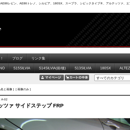
6）、AE86レビン、AE86トレノ、シルビア、180SX、スープラ、シビックタイプＲ、アルテッツァ
力！
ブログ
リンク集
NO
S15SILVIA
S14SILVIA(前/後)
S13SILVIA
180SX
ALTE
品名と画像 ] [ 画像のみ ]
 A-02
ッツァ サイドステップ FRP