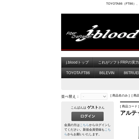
TOYOTA86（FT8
j.bloodトップ
これがソフトFRPの実
TOYOTA FT86
86LEVIN
86TRUE
[ 商品名のみ ] [ 商
並べ替え：
[ 商品コード ]
ゲスト
こんばんは
さん
アルテ
会員の方は
こちら
からログインし
てください。新規会員登録も
こち
ら
からお願いいたします。