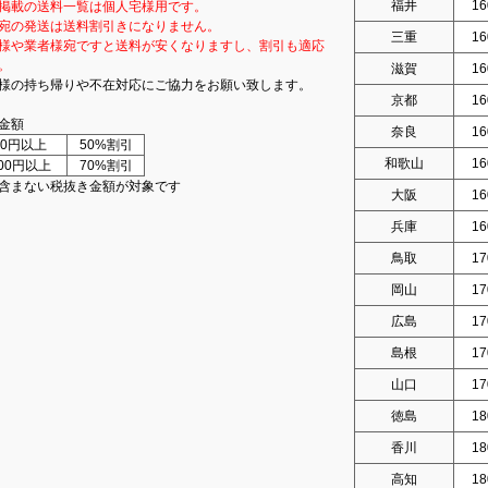
福井
16
掲載の送料一覧は個人宅様用です。
宛の発送は送料割引きになりません。
三重
16
様や業者様宛ですと送料が安くなりますし、割引も適応
。
滋賀
16
様の持ち帰りや不在対応にご協力をお願い致します。
京都
16
金額
奈良
16
000円以上
50%割引
和歌山
16
000円以上
70%割引
含まない税抜き金額が対象です
大阪
16
兵庫
16
鳥取
17
岡山
17
広島
17
島根
17
山口
17
徳島
18
香川
18
高知
18