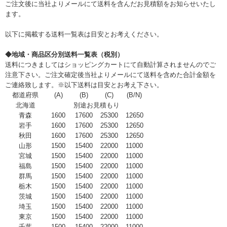
ご注文後に当社よりメールにて送料を含んだお見積額をお知らせいたし
ます。
以下に掲載する送料一覧表は目安とお考えください。
◆地域・商品区分別送料一覧表（税別）
送料につきましてはショッピングカートにて自動計算されませんのでご
注意下さい。ご注文確定後当社よりメールにて送料を含めた合計金額を
ご連絡致します。※以下送料は目安とお考え下さい。
都道府県
(A)
(B)
(C)
(B/N)
北海道
別途お見積もり
青森
1600
17600
25300
12650
岩手
1600
17600
25300
12650
秋田
1600
17600
25300
12650
山形
1500
15400
22000
11000
宮城
1500
15400
22000
11000
福島
1500
15400
22000
11000
群馬
1500
15400
22000
11000
栃木
1500
15400
22000
11000
茨城
1500
15400
22000
11000
埼玉
1500
15400
22000
11000
東京
1500
15400
22000
11000
千葉
1500
15400
22000
11000