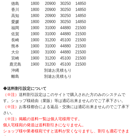
徳島
1800
20900
30250
14850
香川
1800
20900
30250
14850
高知
1800
20900
30250
14850
愛媛
1800
20900
30250
14850
福岡
1900
31000
44880
21500
佐賀
1900
31000
44880
21500
長崎
1900
31200
45100
21500
熊本
1900
31000
44880
21500
大分
1900
31000
44880
21500
宮崎
1900
31200
45100
21500
鹿児島
1900
31200
45100
21500
沖縄
別途お見積もり
離島
別途お見積もり
◆送料割引設定について
（※注）
送料割引設定はこのサイトで購入された方のみのシステムで
す。ショップ様経由（業販）等は適応出来ませんのでご了承下さい。
（※注）
お客様都合による返品・交換には適応出来ませんのでご了承下
さい。
（※注）掲載の送料一覧は個人宅様用です。
個人宅様宛の発送は送料割引きになりません。
ショップ様や業者様宛ですと送料が安くなりますし、割引も適応できま