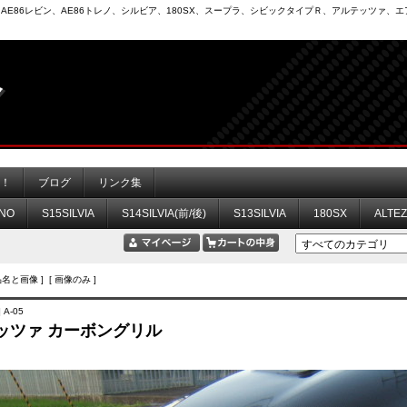
6）、AE86レビン、AE86トレノ、シルビア、180SX、スープラ、シビックタイプＲ、アルテッツァ
力！
ブログ
リンク集
NO
S15SILVIA
S14SILVIA(前/後)
S13SILVIA
180SX
ALTE
品名と画像 ] [ 画像のみ ]
 A-05
ッツァ カーボングリル