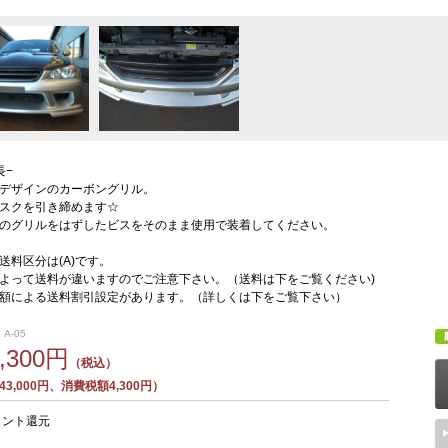
長−
デザインのカーボングリル。
スクを引き締めます☆
のグリルをはずしたビスをそのまま使用で装着してください。
送料区分は(A)です。
よって送料が違いますのでご注意下さい。（送料は下をご覧ください)
額による送料割引設定があります。（詳しくは下をご覧下さい）
 A-05
7,300円
（税込）
3,000円、消費税額4,300円）
イント還元