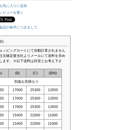
お気に入りに追加
レビューを書く
返品の条件につきまして
別）
ョッピングカートにて自動計算されません
注文確定後当社よりメールにて送料を含め
します。※以下送料は目安とお考え下さ
A)
(B)
(C)
(B/N)
別途お見積もり
00
17600
25300
12650
00
17600
25300
12650
00
17600
25300
12650
00
15400
22000
11000
00
15400
22000
11000