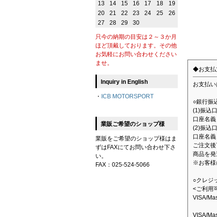
13
14
15
16
17
18
19
20
21
22
23
24
25
26
27
28
29
30
只今の納期の目安は２～３か月
ほど頂戴しております。その他
お気軽にお問い合わせください
ませ。
◆お支払
Inquiry in English
お支払い
・
ICB MOTORSPORT
○銀行振
(1)振
口座名義：
業販ご希望のショップ様
(2)振込
口座名義
業販をご希望のショップ様はま
ご注文後
ずはFAXにてお問い合わせ下さ
商品を発
い。
※お客様
FAX：025-524-5066
○クレジ
<ご利用
VISA/M
VISA/M