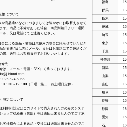
福島
15
群馬
15
交換について
栃木
15
故や商品違いなどにつきましては速やかにお取替えさせて
茨城
15
ます。商品に不備があった場合、商品到着日より一週間
ール、又は電話にてご連絡ください。
埼玉
15
東京
15
都合による返品・交換は未使用の場合に限らせていただき
品到着後7日以内にメール、またはお電話にてご連絡くだ
千葉
15
の際、送料はお客様負担でお願いいたします。
神奈川
15
合せ先
新潟
15
せは、メール・電話・FAXにて承っております。
fo@j-blood.com
山梨
15
：025-524-5066
：8：30～19：00（日曜、第二・四土曜日定休）
富山
16
岐阜
16
引設定について
長野
15
送料割引設定はこのサイトで購入された方のみのシステ
静岡
16
ショップ様経由（業販）等は適応出来ませんのでご了承
愛知
16
お客様都合による返品・交換には適応出来ませんのでご
石川
16