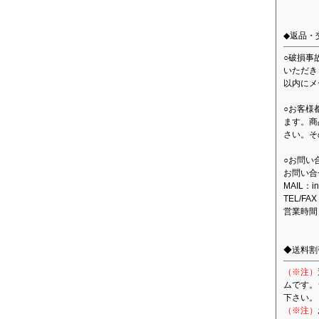
◆返品・
○破損事
いただき
以内にメ
○お客様
ます。商
さい。そ
○お問い
お問い合
MAIL：in
TEL/FAX
営業時間
◆送料割
（※注）
ムです。
下さい。
（※注）