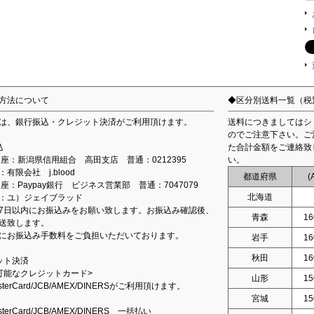
方法について
◆区分別送料一覧（税
は、銀行振込・クレジット決済がご利用頂けます。
送料につきましてはシ
のでご注意下さい。ご
込
た合計金額をご連絡致
込口座：新潟県信用組合 高田支店 普通：0212395
い。
有限会社 j.blood
都道府県
(
口座：Paypay銀行 ビジネス営業部 普通：7047079
北海道
：ユ）ジェイブラッド
7日以内にお振込みをお願い致します。お振込み確認後、
青森
16
送致します。
にお振込み手数料をご負担いただいております。
岩手
16
秋田
16
ット決済
可能なクレジットカード>
山形
15
asterCard/JCB/AMEX/DINERSがご利用頂けます。
宮城
15
asterCard/JCB/AMEX/DINERS 一括払い