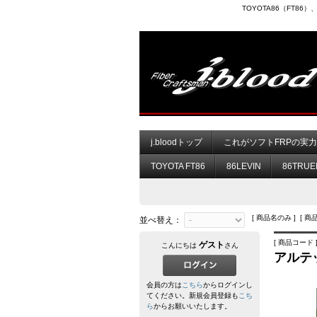
TOYOTA86（FT8
j.bloodトップ
これがソフトFRPの実
TOYOTA FT86
86LEVIN
86TRUE
[ 商品名のみ ] [ 商
並べ替え：
[ 商品コード ]
ゲスト
こんにちは
さん
アルテ
会員の方は
こちら
からログインし
てください。新規会員登録も
こち
ら
からお願いいたします。