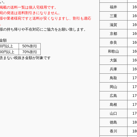
い。
福井
16
掲載の送料一覧は個人宅様用です。
宛の発送は送料割引きになりません。
三重
16
様や業者様宛ですと送料が安くなりますし、割引も適応
。
滋賀
16
様の持ち帰りや不在対応にご協力をお願い致します。
京都
16
金額
奈良
16
000円以上
50%割引
和歌山
16
000円以上
70%割引
含まない税抜き金額が対象です
大阪
16
兵庫
16
鳥取
17
岡山
17
広島
17
島根
17
山口
17
徳島
18
香川
18