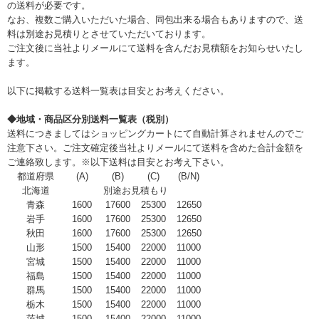
の送料が必要です。
なお、複数ご購入いただいた場合、同包出来る場合もありますので、送
料は別途お見積りとさせていただいております。
ご注文後に当社よりメールにて送料を含んだお見積額をお知らせいたし
ます。
以下に掲載する送料一覧表は目安とお考えください。
◆地域・商品区分別送料一覧表（税別）
送料につきましてはショッピングカートにて自動計算されませんのでご
注意下さい。ご注文確定後当社よりメールにて送料を含めた合計金額を
ご連絡致します。※以下送料は目安とお考え下さい。
都道府県
(A)
(B)
(C)
(B/N)
北海道
別途お見積もり
青森
1600
17600
25300
12650
岩手
1600
17600
25300
12650
秋田
1600
17600
25300
12650
山形
1500
15400
22000
11000
宮城
1500
15400
22000
11000
福島
1500
15400
22000
11000
群馬
1500
15400
22000
11000
栃木
1500
15400
22000
11000
茨城
1500
15400
22000
11000