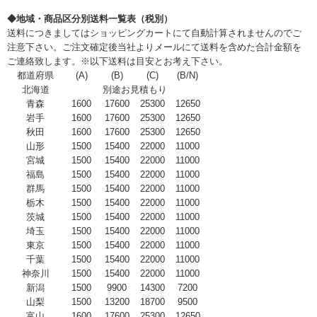
◆地域・商品区分別送料一覧表（税別）
送料につきましてはショッピングカートにて自動計算されませんのでご
注意下さい。ご注文確定後当社よりメールにて送料を含めた合計金額を
ご連絡致します。※以下送料は目安とお考え下さい。
都道府県
(A)
(B)
(C)
(B/N)
北海道
別途お見積もり
青森
1600
17600
25300
12650
岩手
1600
17600
25300
12650
秋田
1600
17600
25300
12650
山形
1500
15400
22000
11000
宮城
1500
15400
22000
11000
福島
1500
15400
22000
11000
群馬
1500
15400
22000
11000
栃木
1500
15400
22000
11000
茨城
1500
15400
22000
11000
埼玉
1500
15400
22000
11000
東京
1500
15400
22000
11000
千葉
1500
15400
22000
11000
神奈川
1500
15400
22000
11000
新潟
1500
9900
14300
7200
山梨
1500
13200
18700
9500
富山
1600
17600
25300
12650