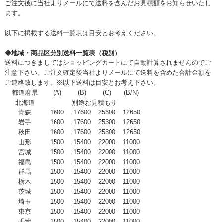
ご注文後に当社よりメールにて送料を含んだお見積額をお知らせいたし
ます。
以下に掲載する送料一覧表は目安とお考えください。
◆地域・商品区分別送料一覧表（税別）
送料につきましてはショッピングカートにて自動計算されませんのでご
注意下さい。ご注文確定後当社よりメールにて送料を含めた合計金額を
ご連絡致します。※以下送料は目安とお考え下さい。
都道府県
(A)
(B)
(C)
(B/N)
北海道
別途お見積もり
青森
1600
17600
25300
12650
岩手
1600
17600
25300
12650
秋田
1600
17600
25300
12650
山形
1500
15400
22000
11000
宮城
1500
15400
22000
11000
福島
1500
15400
22000
11000
群馬
1500
15400
22000
11000
栃木
1500
15400
22000
11000
茨城
1500
15400
22000
11000
埼玉
1500
15400
22000
11000
東京
1500
15400
22000
11000
千葉
1500
15400
22000
11000