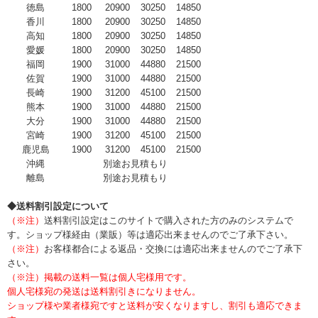
徳島
1800
20900
30250
14850
香川
1800
20900
30250
14850
高知
1800
20900
30250
14850
愛媛
1800
20900
30250
14850
福岡
1900
31000
44880
21500
佐賀
1900
31000
44880
21500
長崎
1900
31200
45100
21500
熊本
1900
31000
44880
21500
大分
1900
31000
44880
21500
宮崎
1900
31200
45100
21500
鹿児島
1900
31200
45100
21500
沖縄
別途お見積もり
離島
別途お見積もり
◆送料割引設定について
（※注）
送料割引設定はこのサイトで購入された方のみのシステムで
す。ショップ様経由（業販）等は適応出来ませんのでご了承下さい。
（※注）
お客様都合による返品・交換には適応出来ませんのでご了承下
さい。
（※注）掲載の送料一覧は個人宅様用です。
個人宅様宛の発送は送料割引きになりません。
ショップ様や業者様宛ですと送料が安くなりますし、割引も適応できま