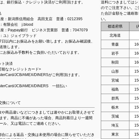
は、銀行振込・クレジット決済がご利用頂けます。
送料につきましてはシ
のでご注意下さい。ご
込
た合計金額をご連絡致
込口座：新潟県信用組合 高田支店 普通：0212395
い。
有限会社 j.blood
都道府県
(
口座：Paypay銀行 ビジネス営業部 普通：7047079
北海道
：ユ）ジェイブラッド
7日以内にお振込みをお願い致します。お振込み確認後、
青森
16
送致します。
にお振込み手数料をご負担いただいております。
岩手
16
秋田
16
ット決済
可能なクレジットカード>
山形
15
asterCard/JCB/AMEX/DINERSがご利用頂けます。
宮城
15
asterCard/JCB/AMEX/DINERS 一括払い
福島
15
群馬
15
交換について
栃木
15
故や商品違いなどにつきましては速やかにお取替えさせて
茨城
15
ます。商品に不備があった場合、商品到着日より一週間
ール、又は電話にてご連絡ください。
埼玉
15
東京
15
都合による返品・交換は未使用の場合に限らせていただき