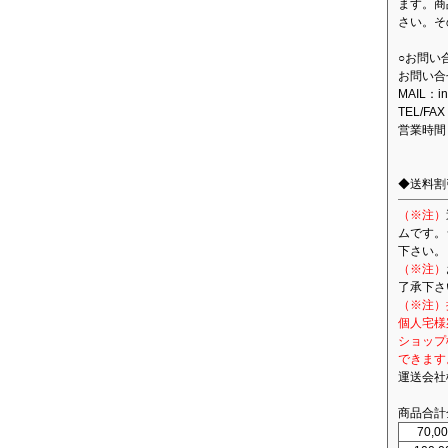
ます。商
さい。そ
○お問い
お問い合
MAIL：in
TEL/FAX
営業時間
◆送料割
（※注）
ムです。
下さい。
（※注）
了承下さ
（※注）
個人宅様
ショップ
できます
運送会社
商品合計
70,