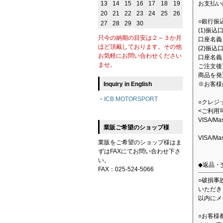
13
14
15
16
17
18
19
お支払い
20
21
22
23
24
25
26
○銀行振
27
28
29
30
(1)振
只今の納期の目安は２～３か月
口座名義：
ほど頂戴しております。その他
(2)振込
お気軽にお問い合わせください
口座名義
ませ。
ご注文後
商品を発
Inquiry in English
※お客様
・
ICB MOTORSPORT
○クレジ
<ご利用
VISA/M
業販ご希望のショップ様
VISA/M
業販をご希望のショップ様はま
ずはFAXにてお問い合わせ下さ
い。
◆返品・
FAX：025-524-5066
○破損事
いただき
以内にメ
○お客様