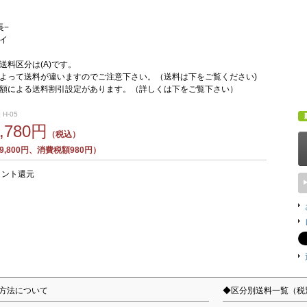
長−
イ
送料区分は(A)です。
よって送料が違いますのでご注意下さい。（送料は下をご覧ください)
額による送料割引設定があります。（詳しくは下をご覧下さい）
 H-05
0,780円
（税込）
,800円、消費税額980円）
イント還元
方法について
◆区分別送料一覧（税