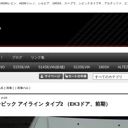
6）、AE86レビン、AE86トレノ、シルビア、180SX、スープラ、シビックタイプＲ、アルテッツァ
力！
ブログ
リンク集
NO
S15SILVIA
S14SILVIA(前/後)
S13SILVIA
180SX
ALTE
品名と画像 ] [ 画像のみ ]
 H-05
 シビック アイライン タイプ2 （EK3ドア、前期）