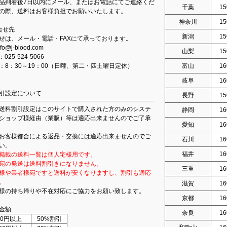
品到着後7日以内にメール、またはお電話にてご連絡くだ
千葉
15
の際、送料はお客様負担でお願いいたします。
神奈川
15
合せ先
新潟
15
せは、メール・電話・FAXにて承っております。
fo@j-blood.com
山梨
15
：025-524-5066
：8：30～19：00（日曜、第二・四土曜日定休）
富山
16
岐阜
16
引設定について
長野
15
送料割引設定はこのサイトで購入された方のみのシステ
静岡
16
ショップ様経由（業販）等は適応出来ませんのでご了承
愛知
16
お客様都合による返品・交換には適応出来ませんのでご
石川
16
い。
福井
16
掲載の送料一覧は個人宅様用です。
宛の発送は送料割引きになりません。
三重
16
様や業者様宛ですと送料が安くなりますし、割引も適応
。
滋賀
16
様の持ち帰りや不在対応にご協力をお願い致します。
京都
16
金額
奈良
16
000円以上
50%割引