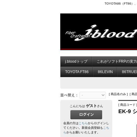
TOYOTA86（FT8
j.bloodトップ
これがソフトFRPの実
TOYOTA FT86
86LEVIN
86TRUE
[ 商品名のみ ] [ 商
並べ替え：
[ 商品コード ]
ゲスト
こんにちは
さん
EK-9
会員の方は
こちら
からログインし
てください。新規会員登録も
こち
ら
からお願いいたします。