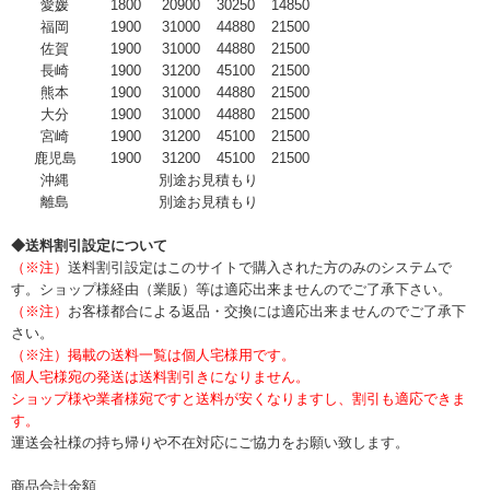
愛媛
1800
20900
30250
14850
福岡
1900
31000
44880
21500
佐賀
1900
31000
44880
21500
長崎
1900
31200
45100
21500
熊本
1900
31000
44880
21500
大分
1900
31000
44880
21500
宮崎
1900
31200
45100
21500
鹿児島
1900
31200
45100
21500
沖縄
別途お見積もり
離島
別途お見積もり
◆送料割引設定について
（※注）
送料割引設定はこのサイトで購入された方のみのシステムで
す。ショップ様経由（業販）等は適応出来ませんのでご了承下さい。
（※注）
お客様都合による返品・交換には適応出来ませんのでご了承下
さい。
（※注）掲載の送料一覧は個人宅様用です。
個人宅様宛の発送は送料割引きになりません。
ショップ様や業者様宛ですと送料が安くなりますし、割引も適応できま
す。
運送会社様の持ち帰りや不在対応にご協力をお願い致します。
商品合計金額