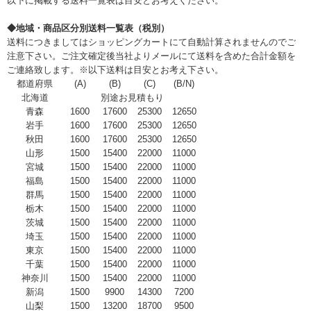
以下に掲載する送料一覧表は目安とお考えください。
◆地域・商品区分別送料一覧表（税別）
送料につきましてはショッピングカートにて自動計算されませんのでご
注意下さい。ご注文確定後当社よりメールにて送料を含めた合計金額を
ご連絡致します。※以下送料は目安とお考え下さい。
都道府県
(A)
(B)
(C)
(B/N)
北海道
別途お見積もり
青森
1600
17600
25300
12650
岩手
1600
17600
25300
12650
秋田
1600
17600
25300
12650
山形
1500
15400
22000
11000
宮城
1500
15400
22000
11000
福島
1500
15400
22000
11000
群馬
1500
15400
22000
11000
栃木
1500
15400
22000
11000
茨城
1500
15400
22000
11000
埼玉
1500
15400
22000
11000
東京
1500
15400
22000
11000
千葉
1500
15400
22000
11000
神奈川
1500
15400
22000
11000
新潟
1500
9900
14300
7200
山梨
1500
13200
18700
9500