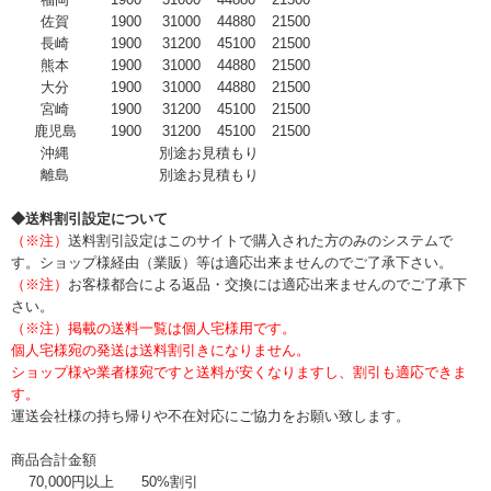
佐賀
1900
31000
44880
21500
長崎
1900
31200
45100
21500
熊本
1900
31000
44880
21500
大分
1900
31000
44880
21500
宮崎
1900
31200
45100
21500
鹿児島
1900
31200
45100
21500
沖縄
別途お見積もり
離島
別途お見積もり
◆送料割引設定について
（※注）
送料割引設定はこのサイトで購入された方のみのシステムで
す。ショップ様経由（業販）等は適応出来ませんのでご了承下さい。
（※注）
お客様都合による返品・交換には適応出来ませんのでご了承下
さい。
（※注）掲載の送料一覧は個人宅様用です。
個人宅様宛の発送は送料割引きになりません。
ショップ様や業者様宛ですと送料が安くなりますし、割引も適応できま
す。
運送会社様の持ち帰りや不在対応にご協力をお願い致します。
商品合計金額
70,000円以上
50%割引