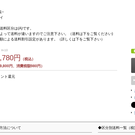
長−
イ
送料区分は(A)です。
よって送料が違いますのでご注意下さい。（送料は下をご覧ください)
額による送料割引設定があります。（詳しくは下をご覧下さい）
 H-10
0,780円
（税込）
,800円、消費税額980円）
イント還元
方法について
◆区分別送料一覧（税