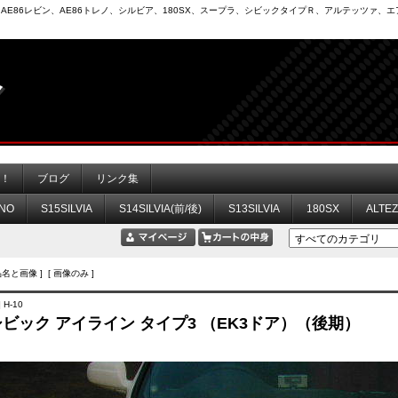
6）、AE86レビン、AE86トレノ、シルビア、180SX、スープラ、シビックタイプＲ、アルテッツァ
力！
ブログ
リンク集
NO
S15SILVIA
S14SILVIA(前/後)
S13SILVIA
180SX
ALTE
品名と画像 ] [ 画像のみ ]
 H-10
 シビック アイライン タイプ3 （EK3ドア）（後期）