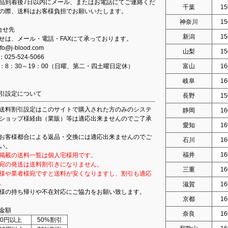
品到着後7日以内にメール、またはお電話にてご連絡くだ
千葉
15
の際、送料はお客様負担でお願いいたします。
神奈川
15
合せ先
新潟
15
せは、メール・電話・FAXにて承っております。
fo@j-blood.com
山梨
15
：025-524-5066
：8：30～19：00（日曜、第二・四土曜日定休）
富山
16
岐阜
16
引設定について
長野
15
送料割引設定はこのサイトで購入された方のみのシステ
静岡
16
ショップ様経由（業販）等は適応出来ませんのでご了承
愛知
16
お客様都合による返品・交換には適応出来ませんのでご
石川
16
い。
福井
16
掲載の送料一覧は個人宅様用です。
宛の発送は送料割引きになりません。
三重
16
様や業者様宛ですと送料が安くなりますし、割引も適応
。
滋賀
16
様の持ち帰りや不在対応にご協力をお願い致します。
京都
16
金額
奈良
16
000円以上
50%割引