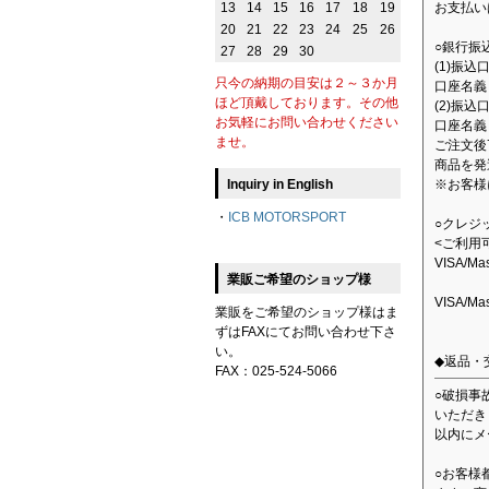
13
14
15
16
17
18
19
お支払い
20
21
22
23
24
25
26
○銀行振
27
28
29
30
(1)振
只今の納期の目安は２～３か月
口座名義：
ほど頂戴しております。その他
(2)振込
お気軽にお問い合わせください
口座名義
ませ。
ご注文後
商品を発
Inquiry in English
※お客様
・
ICB MOTORSPORT
○クレジ
<ご利用
VISA/M
業販ご希望のショップ様
VISA/M
業販をご希望のショップ様はま
ずはFAXにてお問い合わせ下さ
い。
◆返品・
FAX：025-524-5066
○破損事
いただき
以内にメ
○お客様