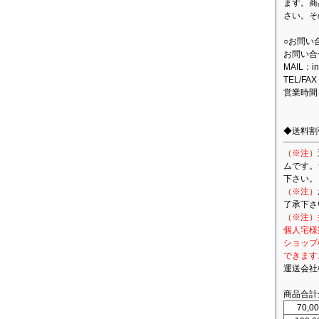
ます。商
さい。そ
○お問い
お問い合
MAIL：in
TEL/FAX
営業時間
◆送料割
（※注）
ムです。
下さい。
（※注）
了承下さ
（※注）
個人宅様
ショップ
できます
運送会社
商品合計
70,