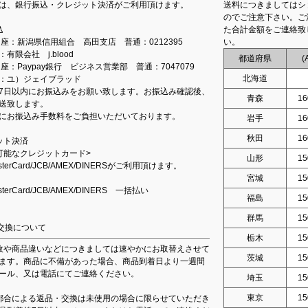
は、銀行振込・クレジット決済がご利用頂けます。
送料につきましてはシ
のでご注意下さい。ご
込
た合計金額をご連絡致
込口座：新潟県信用組合 高田支店 普通：0212395
い。
有限会社 j.blood
都道府県
(
口座：Paypay銀行 ビジネス営業部 普通：7047079
北海道
：ユ）ジェイブラッド
7日以内にお振込みをお願い致します。お振込み確認後、
青森
16
送致します。
にお振込み手数料をご負担いただいております。
岩手
16
秋田
16
ット決済
可能なクレジットカード>
山形
15
asterCard/JCB/AMEX/DINERSがご利用頂けます。
宮城
15
asterCard/JCB/AMEX/DINERS 一括払い
福島
15
群馬
15
交換について
栃木
15
故や商品違いなどにつきましては速やかにお取替えさせて
茨城
15
ます。商品に不備があった場合、商品到着日より一週間
ール、又は電話にてご連絡ください。
埼玉
15
東京
15
都合による返品・交換は未使用の場合に限らせていただき