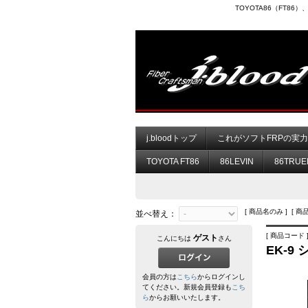
TOYOTA86（FT8
j.bloodトップ
これがソフトFRPの実
TOYOTA FT86
86LEVIN
86TRUE
[ 商品名のみ ] [ 商
並べ替え：
[ 商品コード ]
ゲスト
こんにちは
さん
EK-9
会員の方は
こちら
からログインし
てください。新規会員登録も
こち
ら
からお願いいたします。