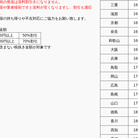
宛の発送は送料割引きになりません。
三重
16
様や業者様宛ですと送料が安くなりますし、割引も適応
。
滋賀
16
様の持ち帰りや不在対応にご協力をお願い致します。
京都
16
金額
奈良
16
000円以上
50%割引
和歌山
16
000円以上
70%割引
含まない税抜き金額が対象です
大阪
16
兵庫
16
鳥取
17
岡山
17
広島
17
島根
17
山口
17
徳島
18
香川
18
高知
18