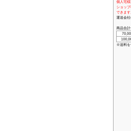
個人宅様
ショップ
できます
運送会社
商品合計
70,
100,
※送料を