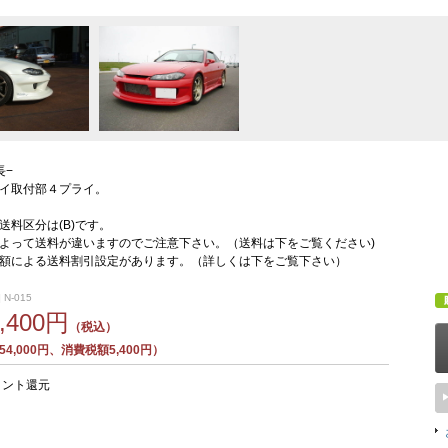
長−
イ取付部４プライ。
送料区分は(B)です。
よって送料が違いますのでご注意下さい。（送料は下をご覧ください)
額による送料割引設定があります。（詳しくは下をご覧下さい）
 N-015
9,400円
（税込）
4,000円、消費税額5,400円）
イント還元