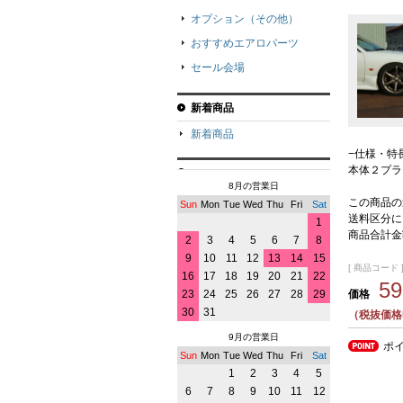
オプション（その他）
おすすめエアロパーツ
セール会場
新着商品
新着商品
−仕様・特
本体２プラ
8月の営業日
この商品の
Sun
Mon
Tue
Wed
Thu
Fri
Sat
送料区分に
1
商品合計金
2
3
4
5
6
7
8
9
10
11
12
13
14
15
[ 商品コード ]
16
17
18
19
20
21
22
5
価格
23
24
25
26
27
28
29
30
31
（税抜価格5
9月の営業日
ポ
Sun
Mon
Tue
Wed
Thu
Fri
Sat
1
2
3
4
5
6
7
8
9
10
11
12