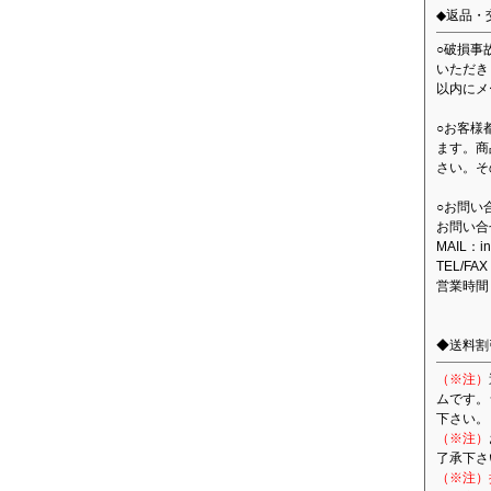
◆返品・
○破損事
いただき
以内にメ
○お客様
ます。商
さい。そ
○お問い
お問い合
MAIL：in
TEL/FAX
営業時間
◆送料割
（※注）
ムです。
下さい。
（※注）
了承下さ
（※注）