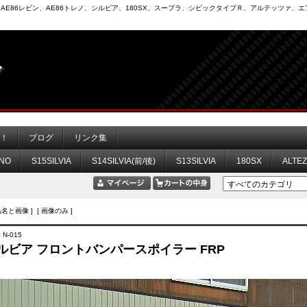
6）、AE86レビン、AE86トレノ、シルビア、180SX、スープラ、シビックタイプＲ、アルテッツァ
力！
ブログ
リンク集
NO
S15SILVIA
S14SILVIA(前/後)
S13SILVIA
180SX
ALTE
品名と画像 ] [ 画像のみ ]
 N-015
シルビア フロントバンパースポイラー FRP