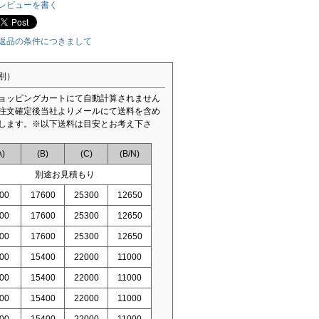
レビューを書く
返品の条件につきまして
別）
ョッピングカートにて自動計算されません
注文確定後当社よりメールにて送料を含め
します。※以下送料は目安とお考え下さ
A)
(B)
(C)
(B/N)
別途お見積もり
00
17600
25300
12650
00
17600
25300
12650
00
17600
25300
12650
00
15400
22000
11000
00
15400
22000
11000
00
15400
22000
11000
00
15400
22000
11000