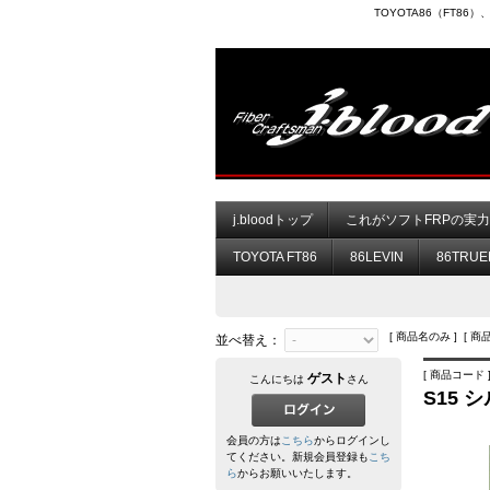
TOYOTA86（FT8
j.bloodトップ
これがソフトFRPの実
TOYOTA FT86
86LEVIN
86TRUE
[ 商品名のみ ] [ 商
並べ替え：
[ 商品コード ]
ゲスト
こんにちは
さん
S15 
会員の方は
こちら
からログインし
てください。新規会員登録も
こち
ら
からお願いいたします。