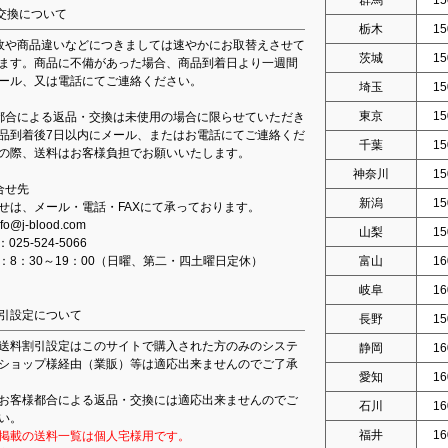
交換について
栃木
15
故や商品違いなどにつきましては速やかにお取替えさせて
茨城
15
ます。商品に不備があった場合、商品到着日より一週間
ール、又は電話にてご連絡ください。
埼玉
15
東京
15
都合による返品・交換は未使用の場合に限らせていただき
品到着後7日以内にメール、またはお電話にてご連絡くだ
千葉
15
の際、送料はお客様負担でお願いいたします。
神奈川
15
合せ先
新潟
15
せは、メール・電話・FAXにて承っております。
fo@j-blood.com
山梨
15
：025-524-5066
：8：30～19：00（日曜、第二・四土曜日定休）
富山
16
岐阜
16
引設定について
長野
15
送料割引設定はこのサイトで購入された方のみのシステ
静岡
16
ショップ様経由（業販）等は適応出来ませんのでご了承
愛知
16
お客様都合による返品・交換には適応出来ませんのでご
石川
16
い。
福井
16
掲載の送料一覧は個人宅様用です。