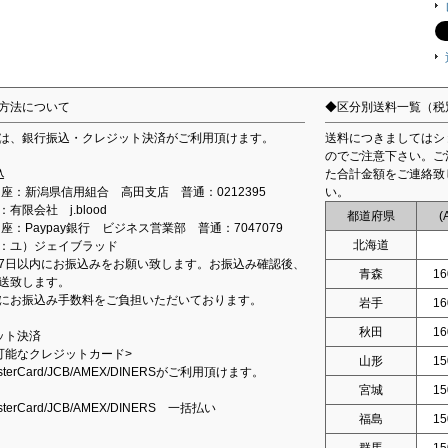
方法について
◆区分別送料一覧（税
は、銀行振込・クレジット決済がご利用頂けます。
送料につきましてはシ
のでご注意下さい。ご
込
た合計金額をご連絡致
込口座：新潟県信用組合 高田支店 普通：0212395
い。
有限会社 j.blood
都道府県
(
口座：Paypay銀行 ビジネス営業部 普通：7047079
北海道
：ユ）ジェイブラッド
7日以内にお振込みをお願い致します。お振込み確認後、
青森
16
送致します。
にお振込み手数料をご負担いただいております。
岩手
16
秋田
16
ット決済
可能なクレジットカード>
山形
15
asterCard/JCB/AMEX/DINERSがご利用頂けます。
宮城
15
asterCard/JCB/AMEX/DINERS 一括払い
福島
15
群馬
15