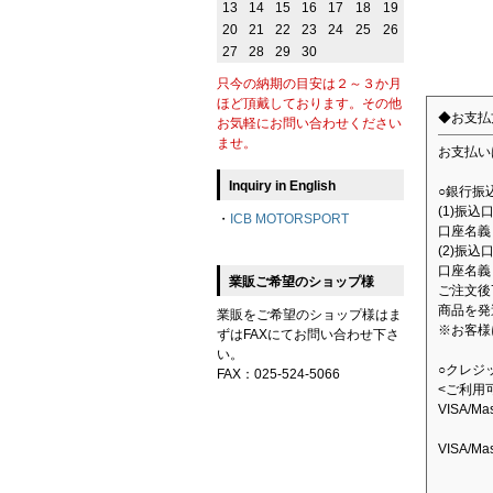
13
14
15
16
17
18
19
20
21
22
23
24
25
26
27
28
29
30
只今の納期の目安は２～３か月
ほど頂戴しております。その他
◆お支払
お気軽にお問い合わせください
ませ。
お支払い
Inquiry in English
○銀行振
(1)振
・
ICB MOTORSPORT
口座名義：
(2)振込
口座名義
業販ご希望のショップ様
ご注文後
商品を発
業販をご希望のショップ様はま
※お客様
ずはFAXにてお問い合わせ下さ
い。
○クレジ
FAX：025-524-5066
<ご利用
VISA/M
VISA/M