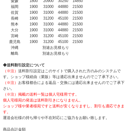
愛媛
1800
20900
30250
14850
福岡
1900
31000
44880
21500
佐賀
1900
31000
44880
21500
長崎
1900
31200
45100
21500
熊本
1900
31000
44880
21500
大分
1900
31000
44880
21500
宮崎
1900
31200
45100
21500
鹿児島
1900
31200
45100
21500
沖縄
別途お見積もり
離島
別途お見積もり
◆送料割引設定について
（※注）
送料割引設定はこのサイトで購入された方のみのシステムで
す。ショップ様経由（業販）等は適応出来ませんのでご了承下さい。
（※注）
お客様都合による返品・交換には適応出来ませんのでご了承下
さい。
（※注）掲載の送料一覧は個人宅様用です。
個人宅様宛の発送は送料割引きになりません。
ショップ様や業者様宛ですと送料が安くなりますし、割引も適応できま
す。
運送会社様の持ち帰りや不在対応にご協力をお願い致します。
商品合計金額