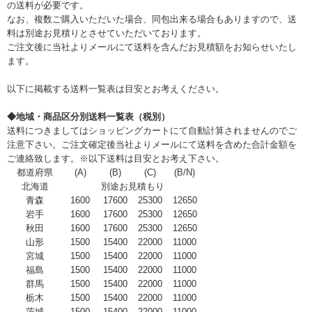
の送料が必要です。
なお、複数ご購入いただいた場合、同包出来る場合もありますので、送
料は別途お見積りとさせていただいております。
ご注文後に当社よりメールにて送料を含んだお見積額をお知らせいたし
ます。
以下に掲載する送料一覧表は目安とお考えください。
◆地域・商品区分別送料一覧表（税別）
送料につきましてはショッピングカートにて自動計算されませんのでご
注意下さい。ご注文確定後当社よりメールにて送料を含めた合計金額を
ご連絡致します。※以下送料は目安とお考え下さい。
都道府県
(A)
(B)
(C)
(B/N)
北海道
別途お見積もり
青森
1600
17600
25300
12650
岩手
1600
17600
25300
12650
秋田
1600
17600
25300
12650
山形
1500
15400
22000
11000
宮城
1500
15400
22000
11000
福島
1500
15400
22000
11000
群馬
1500
15400
22000
11000
栃木
1500
15400
22000
11000
茨城
1500
15400
22000
11000