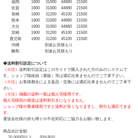
福岡
1900
31000
44880
21500
佐賀
1900
31000
44880
21500
長崎
1900
31200
45100
21500
熊本
1900
31000
44880
21500
大分
1900
31000
44880
21500
宮崎
1900
31200
45100
21500
鹿児島
1900
31200
45100
21500
沖縄
別途お見積もり
離島
別途お見積もり
◆送料割引設定について
（※注）
送料割引設定はこのサイトで購入された方のみのシステムで
す。ショップ様経由（業販）等は適応出来ませんのでご了承下さい。
（※注）
お客様都合による返品・交換には適応出来ませんのでご了承下
さい。
（※注）掲載の送料一覧は個人宅様用です。
個人宅様宛の発送は送料割引きになりません。
ショップ様や業者様宛ですと送料が安くなりますし、割引も適応できま
す。
運送会社様の持ち帰りや不在対応にご協力をお願い致します。
商品合計金額
70,000円以上
50%割引