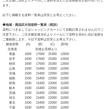
ご注文後に当社よりメールにて送料を含んだお見積額をお知らせいたし
ます。
以下に掲載する送料一覧表は目安とお考えください。
◆地域・商品区分別送料一覧表（税別）
送料につきましてはショッピングカートにて自動計算されませんのでご
注意下さい。ご注文確定後当社よりメールにて送料を含めた合計金額を
ご連絡致します。※以下送料は目安とお考え下さい。
都道府県
(A)
(B)
(C)
(B/N)
北海道
別途お見積もり
青森
1600
17600
25300
12650
岩手
1600
17600
25300
12650
秋田
1600
17600
25300
12650
山形
1500
15400
22000
11000
宮城
1500
15400
22000
11000
福島
1500
15400
22000
11000
群馬
1500
15400
22000
11000
栃木
1500
15400
22000
11000
茨城
1500
15400
22000
11000
埼玉
1500
15400
22000
11000
東京
1500
15400
22000
11000
千葉
1500
15400
22000
11000