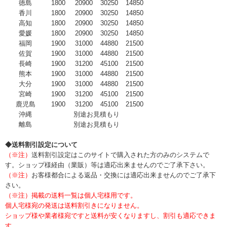
徳島
1800
20900
30250
14850
香川
1800
20900
30250
14850
高知
1800
20900
30250
14850
愛媛
1800
20900
30250
14850
福岡
1900
31000
44880
21500
佐賀
1900
31000
44880
21500
長崎
1900
31200
45100
21500
熊本
1900
31000
44880
21500
大分
1900
31000
44880
21500
宮崎
1900
31200
45100
21500
鹿児島
1900
31200
45100
21500
沖縄
別途お見積もり
離島
別途お見積もり
◆送料割引設定について
（※注）
送料割引設定はこのサイトで購入された方のみのシステムで
す。ショップ様経由（業販）等は適応出来ませんのでご了承下さい。
（※注）
お客様都合による返品・交換には適応出来ませんのでご了承下
さい。
（※注）掲載の送料一覧は個人宅様用です。
個人宅様宛の発送は送料割引きになりません。
ショップ様や業者様宛ですと送料が安くなりますし、割引も適応できま
す。