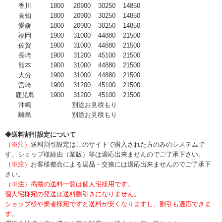
香川
1800
20900
30250
14850
高知
1800
20900
30250
14850
愛媛
1800
20900
30250
14850
福岡
1900
31000
44880
21500
佐賀
1900
31000
44880
21500
長崎
1900
31200
45100
21500
熊本
1900
31000
44880
21500
大分
1900
31000
44880
21500
宮崎
1900
31200
45100
21500
鹿児島
1900
31200
45100
21500
沖縄
別途お見積もり
離島
別途お見積もり
◆送料割引設定について
（※注）
送料割引設定はこのサイトで購入された方のみのシステムで
す。ショップ様経由（業販）等は適応出来ませんのでご了承下さい。
（※注）
お客様都合による返品・交換には適応出来ませんのでご了承下
さい。
（※注）掲載の送料一覧は個人宅様用です。
個人宅様宛の発送は送料割引きになりません。
ショップ様や業者様宛ですと送料が安くなりますし、割引も適応できま
す。