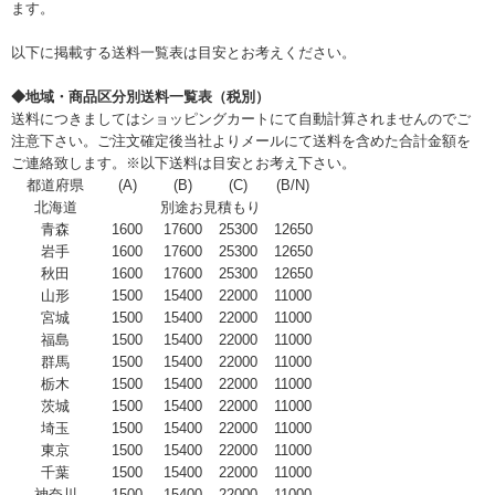
ます。
以下に掲載する送料一覧表は目安とお考えください。
◆地域・商品区分別送料一覧表（税別）
送料につきましてはショッピングカートにて自動計算されませんのでご
注意下さい。ご注文確定後当社よりメールにて送料を含めた合計金額を
ご連絡致します。※以下送料は目安とお考え下さい。
都道府県
(A)
(B)
(C)
(B/N)
北海道
別途お見積もり
青森
1600
17600
25300
12650
岩手
1600
17600
25300
12650
秋田
1600
17600
25300
12650
山形
1500
15400
22000
11000
宮城
1500
15400
22000
11000
福島
1500
15400
22000
11000
群馬
1500
15400
22000
11000
栃木
1500
15400
22000
11000
茨城
1500
15400
22000
11000
埼玉
1500
15400
22000
11000
東京
1500
15400
22000
11000
千葉
1500
15400
22000
11000
神奈川
1500
15400
22000
11000