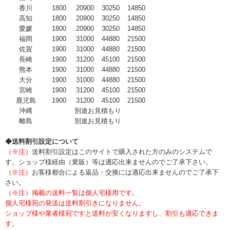
香川
1800
20900
30250
14850
高知
1800
20900
30250
14850
愛媛
1800
20900
30250
14850
福岡
1900
31000
44880
21500
佐賀
1900
31000
44880
21500
長崎
1900
31200
45100
21500
熊本
1900
31000
44880
21500
大分
1900
31000
44880
21500
宮崎
1900
31200
45100
21500
鹿児島
1900
31200
45100
21500
沖縄
別途お見積もり
離島
別途お見積もり
◆送料割引設定について
（※注）
送料割引設定はこのサイトで購入された方のみのシステムで
す。ショップ様経由（業販）等は適応出来ませんのでご了承下さい。
（※注）
お客様都合による返品・交換には適応出来ませんのでご了承下
さい。
（※注）掲載の送料一覧は個人宅様用です。
個人宅様宛の発送は送料割引きになりません。
ショップ様や業者様宛ですと送料が安くなりますし、割引も適応できま
す。