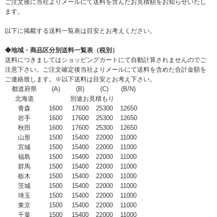
ご注文後に当社よりメールにて送料を含んだお見積額をお知らせいたし
ます。
以下に掲載する送料一覧表は目安とお考えください。
◆地域・商品区分別送料一覧表（税別）
送料につきましてはショッピングカートにて自動計算されませんのでご
注意下さい。ご注文確定後当社よりメールにて送料を含めた合計金額を
ご連絡致します。※以下送料は目安とお考え下さい。
都道府県
(A)
(B)
(C)
(B/N)
北海道
別途お見積もり
青森
1600
17600
25300
12650
岩手
1600
17600
25300
12650
秋田
1600
17600
25300
12650
山形
1500
15400
22000
11000
宮城
1500
15400
22000
11000
福島
1500
15400
22000
11000
群馬
1500
15400
22000
11000
栃木
1500
15400
22000
11000
茨城
1500
15400
22000
11000
埼玉
1500
15400
22000
11000
東京
1500
15400
22000
11000
千葉
1500
15400
22000
11000