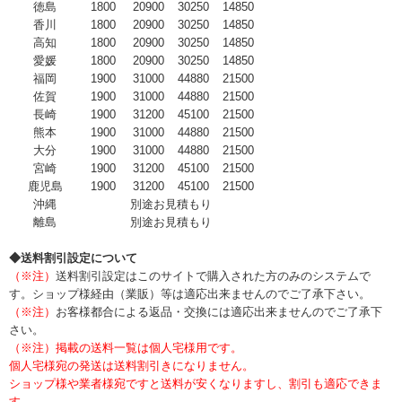
徳島
1800
20900
30250
14850
香川
1800
20900
30250
14850
高知
1800
20900
30250
14850
愛媛
1800
20900
30250
14850
福岡
1900
31000
44880
21500
佐賀
1900
31000
44880
21500
長崎
1900
31200
45100
21500
熊本
1900
31000
44880
21500
大分
1900
31000
44880
21500
宮崎
1900
31200
45100
21500
鹿児島
1900
31200
45100
21500
沖縄
別途お見積もり
離島
別途お見積もり
◆送料割引設定について
（※注）
送料割引設定はこのサイトで購入された方のみのシステムで
す。ショップ様経由（業販）等は適応出来ませんのでご了承下さい。
（※注）
お客様都合による返品・交換には適応出来ませんのでご了承下
さい。
（※注）掲載の送料一覧は個人宅様用です。
個人宅様宛の発送は送料割引きになりません。
ショップ様や業者様宛ですと送料が安くなりますし、割引も適応できま
す。