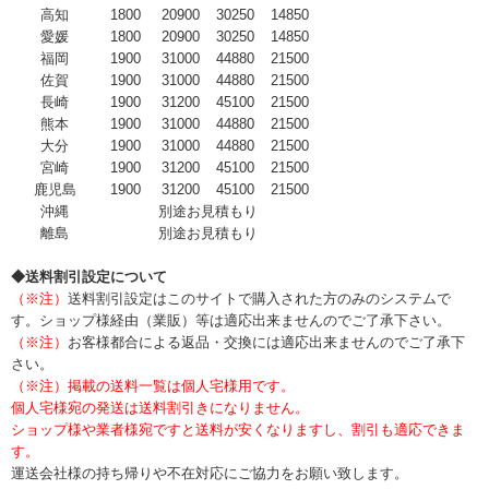
高知
1800
20900
30250
14850
愛媛
1800
20900
30250
14850
福岡
1900
31000
44880
21500
佐賀
1900
31000
44880
21500
長崎
1900
31200
45100
21500
熊本
1900
31000
44880
21500
大分
1900
31000
44880
21500
宮崎
1900
31200
45100
21500
鹿児島
1900
31200
45100
21500
沖縄
別途お見積もり
離島
別途お見積もり
◆送料割引設定について
（※注）
送料割引設定はこのサイトで購入された方のみのシステムで
す。ショップ様経由（業販）等は適応出来ませんのでご了承下さい。
（※注）
お客様都合による返品・交換には適応出来ませんのでご了承下
さい。
（※注）掲載の送料一覧は個人宅様用です。
個人宅様宛の発送は送料割引きになりません。
ショップ様や業者様宛ですと送料が安くなりますし、割引も適応できま
す。
運送会社様の持ち帰りや不在対応にご協力をお願い致します。