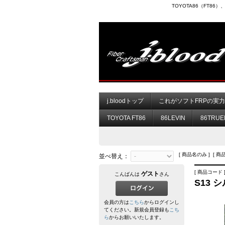
TOYOTA86（FT8
j.bloodトップ
これがソフトFRPの実
TOYOTA FT86
86LEVIN
86TRUE
[ 商品名のみ ] [ 商
並べ替え：
[ 商品コード ]
ゲスト
こんばんは
さん
S13 
会員の方は
こちら
からログインし
てください。新規会員登録も
こち
ら
からお願いいたします。