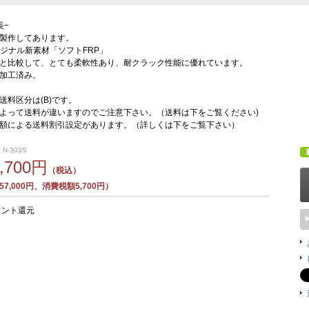
長−
製作してあります。
dオリジナル新素材「ソフトFRP」
Pと比較して、とても柔軟性あり、耐クラック性能に優れています。
加工済み。
送料区分は(B)です。
よって送料が違いますのでご注意下さい。（送料は下をご覧ください)
額による送料割引設定があります。（詳しくは下をご覧下さい）
 N-303S
2,700円
（税込）
7,000円、消費税額5,700円）
イント還元