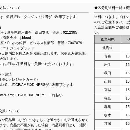
方法について
◆区分別送料一覧（税
は、銀行振込・クレジット決済がご利用頂けます。
送料につきましてはシ
のでご注意下さい。ご
込
た合計金額をご連絡致
込口座：新潟県信用組合 高田支店 普通：0212395
い。
有限会社 j.blood
都道府県
(
口座：Paypay銀行 ビジネス営業部 普通：7047079
北海道
：ユ）ジェイブラッド
7日以内にお振込みをお願い致します。お振込み確認後、
青森
16
送致します。
にお振込み手数料をご負担いただいております。
岩手
16
秋田
16
ット決済
可能なクレジットカード>
山形
15
asterCard/JCB/AMEX/DINERSがご利用頂けます。
宮城
15
asterCard/JCB/AMEX/DINERS 一括払い
福島
15
群馬
15
交換について
栃木
15
故や商品違いなどにつきましては速やかにお取替えさせて
茨城
15
ます。商品に不備があった場合、商品到着日より一週間