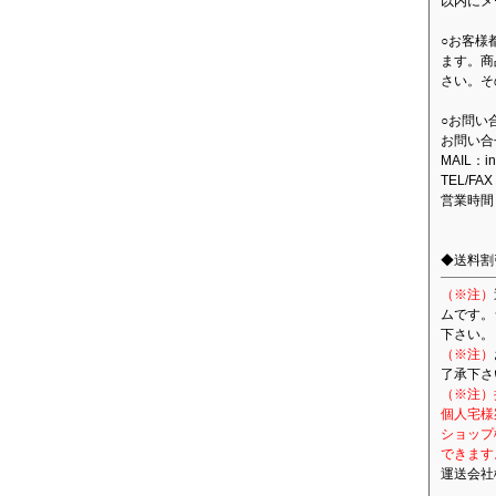
以内にメ
○お客様
ます。商
さい。そ
○お問い
お問い合
MAIL：in
TEL/FAX
営業時間
◆送料割
（※注）
ムです。
下さい。
（※注）
了承下さ
（※注）
個人宅様
ショップ
できます
運送会社