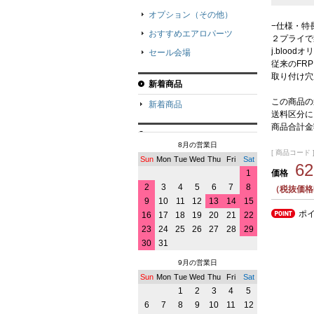
オプション（その他）
−仕様・特
おすすめエアロパーツ
２プライで
j.bloo
セール会場
従来のFR
取り付け穴
新着商品
この商品の
新着商品
送料区分に
商品合計金
8月の営業日
[ 商品コード ]
Sun
Mon
Tue
Wed
Thu
Fri
Sat
6
価格
1
2
3
4
5
6
7
8
（税抜価格5
9
10
11
12
13
14
15
ポ
16
17
18
19
20
21
22
23
24
25
26
27
28
29
30
31
9月の営業日
Sun
Mon
Tue
Wed
Thu
Fri
Sat
1
2
3
4
5
6
7
8
9
10
11
12