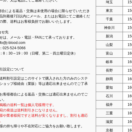
ール、又は電話にてご連絡ください。
埼玉
15
東京
15
都合による返品・交換は未使用の場合に限らせていただき
品到着後7日以内にメール、またはお電話にてご連絡くだ
千葉
15
の際、送料はお客様負担でお願いいたします。
神奈川
15
合せ先
新潟
15
せは、メール・電話・FAXにて承っております。
fo@j-blood.com
山梨
15
：025-524-5066
：8：30～19：00（日曜、第二・四土曜日定休）
富山
16
岐阜
16
引設定について
長野
15
送料割引設定はこのサイトで購入された方のみのシステ
静岡
16
ショップ様経由（業販）等は適応出来ませんのでご了承
愛知
16
お客様都合による返品・交換には適応出来ませんのでご
石川
16
い。
福井
16
掲載の送料一覧は個人宅様用です。
宛の発送は送料割引きになりません。
三重
16
様や業者様宛ですと送料が安くなりますし、割引も適応
。
滋賀
16
様の持ち帰りや不在対応にご協力をお願い致します。
京都
16