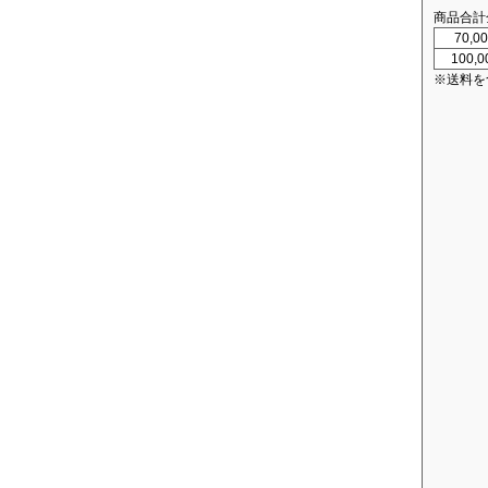
商品合計
70,
100,
※送料を