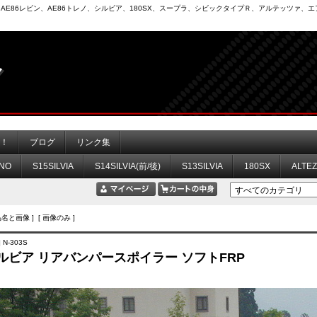
6）、AE86レビン、AE86トレノ、シルビア、180SX、スープラ、シビックタイプＲ、アルテッツァ
力！
ブログ
リンク集
NO
S15SILVIA
S14SILVIA(前/後)
S13SILVIA
180SX
ALTE
品名と画像 ] [ 画像のみ ]
 N-303S
シルビア リアバンパースポイラー ソフトFRP