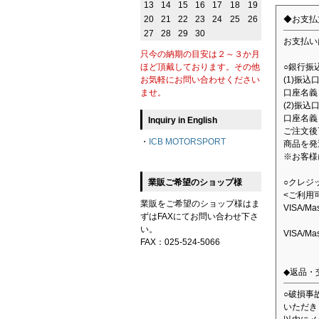
13
14
15
16
17
18
19
◆お支払
20
21
22
23
24
25
26
27
28
29
30
お支払い
只今の納期の目安は２～３か月
○銀行振
ほど頂戴しております。その他
(1)振
お気軽にお問い合わせください
口座名義：
ませ。
(2)振込
口座名義
Inquiry in English
ご注文後
・
ICB MOTORSPORT
商品を発
※お客様
○クレジ
業販ご希望のショップ様
<ご利用
業販をご希望のショップ様はま
VISA/M
ずはFAXにてお問い合わせ下さ
い。
VISA/M
FAX：025-524-5066
◆返品・
○破損事
いただき