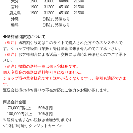
大分
1900
31000
44880
21500
宮崎
1900
31200
45100
21500
鹿児島
1900
31200
45100
21500
沖縄
別途お見積もり
離島
別途お見積もり
◆送料割引設定について
（※注）
送料割引設定はこのサイトで購入された方のみのシステムで
す。ショップ様経由（業販）等は適応出来ませんのでご了承下さい。
（※注）
お客様都合による返品・交換には適応出来ませんのでご了承下
さい。
（※注）掲載の送料一覧は個人宅様用です。
個人宅様宛の発送は送料割引きになりません。
ショップ様や業者様宛ですと送料が安くなりますし、割引も適応できま
す。
運送会社様の持ち帰りや不在対応にご協力をお願い致します。
商品合計金額
70,000円以上
50%割引
100,000円以上
70%割引
※送料を含まない税抜き金額が対象です
<ご利用可能なクレジットカード>