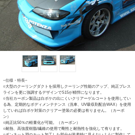
−仕様・特長−
○大型のクーリングダクトを採用しクーリング性能のアップ、純正プレス
ラインを更に強調するデザインでS15が精悍になります。
○当社カーボン製品は白ボケの出にくいクリアーゲルコートを使用してい
る為、定期的なボディメンテナンス（洗車、UV吸収剤配合WAX）を使用
していれば白ボケ対策のクリアー塗装の必要は有りません。（カーボ
ン）
○純正比50％の軽量化が可能。（カーボン）
○耐熱、高強度樹脂/繊維の使用で剛性と耐熱性を強化して有ります。
○ボンネット淵のカット加工した部分が装着時に見えないように製作して