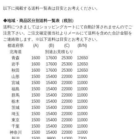
以下に掲載する送料一覧表は目安とお考えください。
◆地域・商品区分別送料一覧表（税別）
送料につきましてはショッピングカートにて自動計算されませんのでご
注意下さい。ご注文確定後当社よりメールにて送料を含めた合計金額を
ご連絡致します。※以下送料は目安とお考え下さい。
都道府県
(A)
(B)
(C)
(B/N)
北海道
別途お見積もり
青森
1600
17600
25300
12650
岩手
1600
17600
25300
12650
秋田
1600
17600
25300
12650
山形
1500
15400
22000
11000
宮城
1500
15400
22000
11000
福島
1500
15400
22000
11000
群馬
1500
15400
22000
11000
栃木
1500
15400
22000
11000
茨城
1500
15400
22000
11000
埼玉
1500
15400
22000
11000
東京
1500
15400
22000
11000
千葉
1500
15400
22000
11000
神奈川
1500
15400
22000
11000
新潟
1500
9900
14300
7200