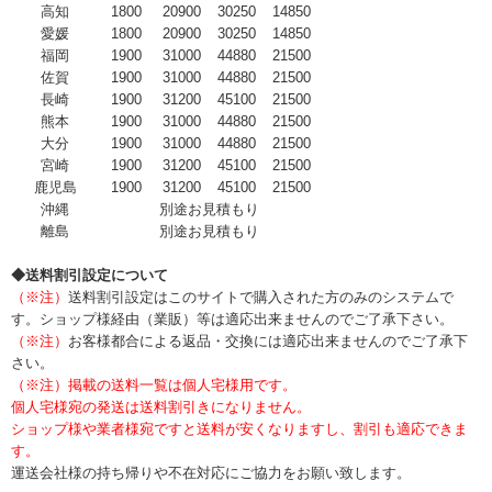
高知
1800
20900
30250
14850
愛媛
1800
20900
30250
14850
福岡
1900
31000
44880
21500
佐賀
1900
31000
44880
21500
長崎
1900
31200
45100
21500
熊本
1900
31000
44880
21500
大分
1900
31000
44880
21500
宮崎
1900
31200
45100
21500
鹿児島
1900
31200
45100
21500
沖縄
別途お見積もり
離島
別途お見積もり
◆送料割引設定について
（※注）
送料割引設定はこのサイトで購入された方のみのシステムで
す。ショップ様経由（業販）等は適応出来ませんのでご了承下さい。
（※注）
お客様都合による返品・交換には適応出来ませんのでご了承下
さい。
（※注）掲載の送料一覧は個人宅様用です。
個人宅様宛の発送は送料割引きになりません。
ショップ様や業者様宛ですと送料が安くなりますし、割引も適応できま
す。
運送会社様の持ち帰りや不在対応にご協力をお願い致します。