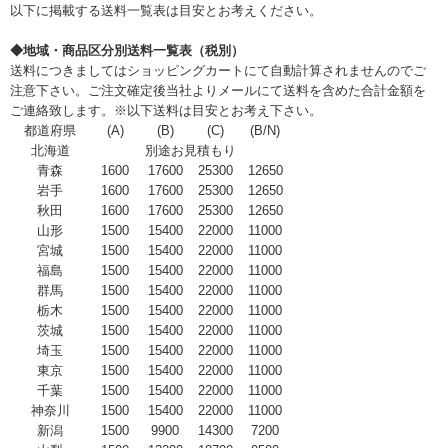
以下に掲載する送料一覧表は目安とお考えください。
◆地域・商品区分別送料一覧表（税別）
送料につきましてはショッピングカートにて自動計算されませんのでご
注意下さい。ご注文確定後当社よりメールにて送料を含めた合計金額を
ご連絡致します。※以下送料は目安とお考え下さい。
都道府県
(A)
(B)
(C)
(B/N)
北海道
別途お見積もり
青森
1600
17600
25300
12650
岩手
1600
17600
25300
12650
秋田
1600
17600
25300
12650
山形
1500
15400
22000
11000
宮城
1500
15400
22000
11000
福島
1500
15400
22000
11000
群馬
1500
15400
22000
11000
栃木
1500
15400
22000
11000
茨城
1500
15400
22000
11000
埼玉
1500
15400
22000
11000
東京
1500
15400
22000
11000
千葉
1500
15400
22000
11000
神奈川
1500
15400
22000
11000
新潟
1500
9900
14300
7200