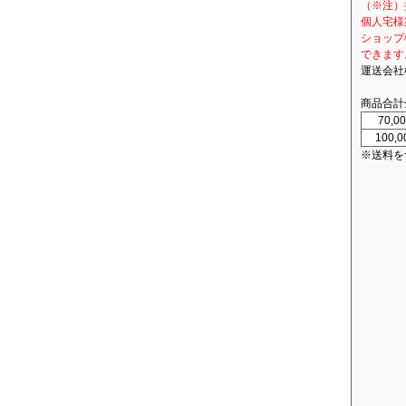
（※注）
個人宅様
ショップ
できます
運送会社
商品合計
70,
100,
※送料を