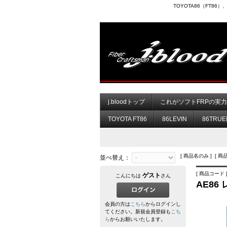
TOYOTA86（FT8
j.bloodトップ
これがソフトFRPの実
TOYOTA FT86
86LEVIN
86TRUE
[ 商品名のみ ] [ 商
並べ替え：
[ 商品コード ] 
ゲスト
こんにちは
さん
AE8
会員の方は
こちら
からログインし
てください。新規会員登録も
こち
ら
からお願いいたします。