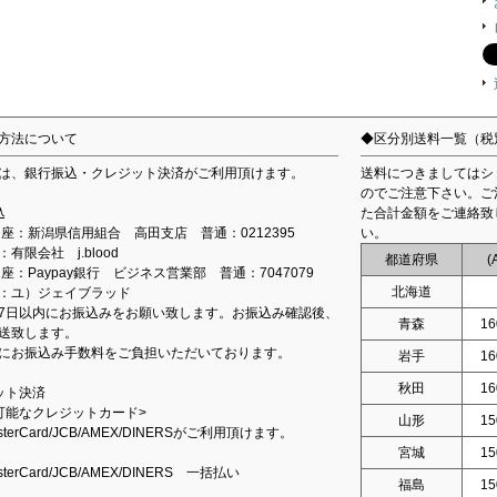
方法について
◆区分別送料一覧（税
は、銀行振込・クレジット決済がご利用頂けます。
送料につきましてはシ
のでご注意下さい。ご
込
た合計金額をご連絡致
込口座：新潟県信用組合 高田支店 普通：0212395
い。
有限会社 j.blood
都道府県
(
口座：Paypay銀行 ビジネス営業部 普通：7047079
北海道
：ユ）ジェイブラッド
7日以内にお振込みをお願い致します。お振込み確認後、
青森
16
送致します。
にお振込み手数料をご負担いただいております。
岩手
16
秋田
16
ット決済
可能なクレジットカード>
山形
15
asterCard/JCB/AMEX/DINERSがご利用頂けます。
宮城
15
asterCard/JCB/AMEX/DINERS 一括払い
福島
15