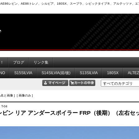
6）、AE86レビン、AE86トレノ、シルビア、180SX、スープラ、シビックタイプＲ、アルテッツァ
力！
ブログ
リンク集
NO
S15SILVIA
S14SILVIA(前/後)
S13SILVIA
180SX
ALTE
品名と画像 ] [ 画像のみ ]
T-04
6 レビン リア アンダースポイラー FRP（後期）（左右セ