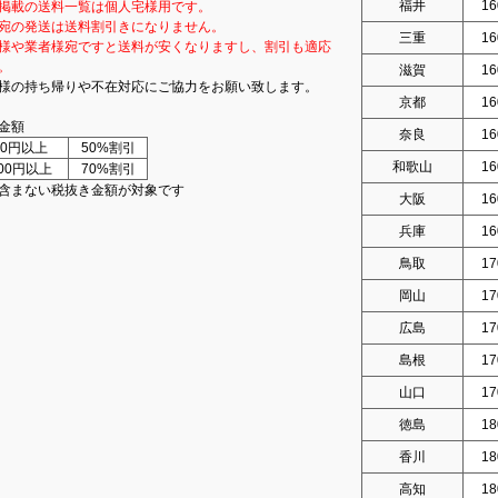
福井
16
掲載の送料一覧は個人宅様用です。
宛の発送は送料割引きになりません。
三重
16
様や業者様宛ですと送料が安くなりますし、割引も適応
。
滋賀
16
様の持ち帰りや不在対応にご協力をお願い致します。
京都
16
金額
奈良
16
000円以上
50%割引
和歌山
16
000円以上
70%割引
含まない税抜き金額が対象です
大阪
16
兵庫
16
鳥取
17
岡山
17
広島
17
島根
17
山口
17
徳島
18
香川
18
高知
18