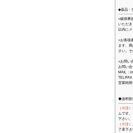
◆返品・
○破損事
いただき
以内にメ
○お客様
ます。商
さい。そ
○お問い
お問い合
MAIL：in
TEL/FAX
営業時間
◆送料割
（※注）
ムです。
下さい。
（※注）
了承下さ