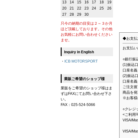
13
14
15
16
17
18
19
20
21
22
23
24
25
26
27
28
29
30
只今の納期の目安は２～３か月
ほど頂戴しております。その他
お気軽にお問い合わせください
◆お支払
ませ。
お支払い
Inquiry in English
○銀行振
・
ICB MOTORSPORT
(1)振
口座名義：
(2)振込
業販ご希望のショップ様
口座名義
ご注文後
業販をご希望のショップ様はま
商品を発
ずはFAXにてお問い合わせ下さ
※お客様
い。
FAX：025-524-5066
○クレジ
<ご利用
VISA/M
VISA/M