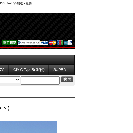
、エアロパーツの製造・販売
ZZA
CIVIC TypeR(前/後)
SUPRA
ット）