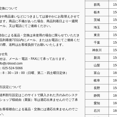
群馬
15
交換について
栃木
15
故や商品違いなどにつきましては速やかにお取替えさせて
茨城
15
ます。商品に不備があった場合、商品到着日より一週間
ール、又は電話にてご連絡ください。
埼玉
15
東京
15
都合による返品・交換は未使用の場合に限らせていただき
品到着後7日以内にメール、またはお電話にてご連絡くだ
千葉
15
の際、送料はお客様負担でお願いいたします。
神奈川
15
合せ先
新潟
15
せは、メール・電話・FAXにて承っております。
fo@j-blood.com
山梨
15
：025-524-5066
：8：30～19：00（日曜、第二・四土曜日定休）
富山
16
岐阜
16
引設定について
長野
15
送料割引設定はこのサイトで購入された方のみのシステ
静岡
16
ショップ様経由（業販）等は適応出来ませんのでご了承
愛知
16
お客様都合による返品・交換には適応出来ませんのでご
石川
16
い。