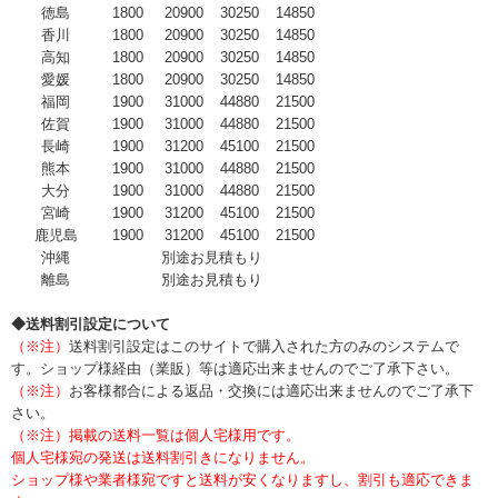
徳島
1800
20900
30250
14850
香川
1800
20900
30250
14850
高知
1800
20900
30250
14850
愛媛
1800
20900
30250
14850
福岡
1900
31000
44880
21500
佐賀
1900
31000
44880
21500
長崎
1900
31200
45100
21500
熊本
1900
31000
44880
21500
大分
1900
31000
44880
21500
宮崎
1900
31200
45100
21500
鹿児島
1900
31200
45100
21500
沖縄
別途お見積もり
離島
別途お見積もり
◆送料割引設定について
（※注）
送料割引設定はこのサイトで購入された方のみのシステムで
す。ショップ様経由（業販）等は適応出来ませんのでご了承下さい。
（※注）
お客様都合による返品・交換には適応出来ませんのでご了承下
さい。
（※注）掲載の送料一覧は個人宅様用です。
個人宅様宛の発送は送料割引きになりません。
ショップ様や業者様宛ですと送料が安くなりますし、割引も適応できま