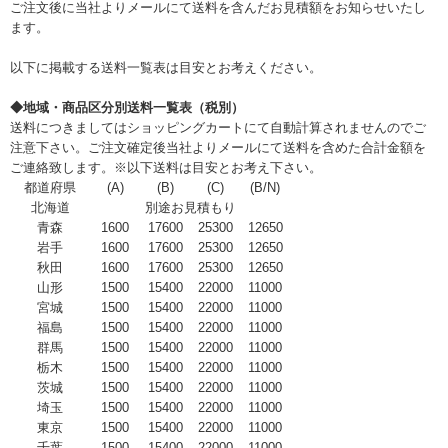
ご注文後に当社よりメールにて送料を含んだお見積額をお知らせいたし
ます。
以下に掲載する送料一覧表は目安とお考えください。
◆地域・商品区分別送料一覧表（税別）
送料につきましてはショッピングカートにて自動計算されませんのでご
注意下さい。ご注文確定後当社よりメールにて送料を含めた合計金額を
ご連絡致します。※以下送料は目安とお考え下さい。
都道府県
(A)
(B)
(C)
(B/N)
北海道
別途お見積もり
青森
1600
17600
25300
12650
岩手
1600
17600
25300
12650
秋田
1600
17600
25300
12650
山形
1500
15400
22000
11000
宮城
1500
15400
22000
11000
福島
1500
15400
22000
11000
群馬
1500
15400
22000
11000
栃木
1500
15400
22000
11000
茨城
1500
15400
22000
11000
埼玉
1500
15400
22000
11000
東京
1500
15400
22000
11000
千葉
1500
15400
22000
11000