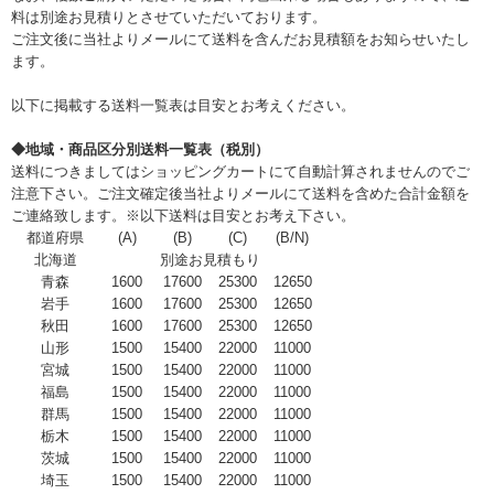
料は別途お見積りとさせていただいております。
ご注文後に当社よりメールにて送料を含んだお見積額をお知らせいたし
ます。
以下に掲載する送料一覧表は目安とお考えください。
◆地域・商品区分別送料一覧表（税別）
送料につきましてはショッピングカートにて自動計算されませんのでご
注意下さい。ご注文確定後当社よりメールにて送料を含めた合計金額を
ご連絡致します。※以下送料は目安とお考え下さい。
都道府県
(A)
(B)
(C)
(B/N)
北海道
別途お見積もり
青森
1600
17600
25300
12650
岩手
1600
17600
25300
12650
秋田
1600
17600
25300
12650
山形
1500
15400
22000
11000
宮城
1500
15400
22000
11000
福島
1500
15400
22000
11000
群馬
1500
15400
22000
11000
栃木
1500
15400
22000
11000
茨城
1500
15400
22000
11000
埼玉
1500
15400
22000
11000