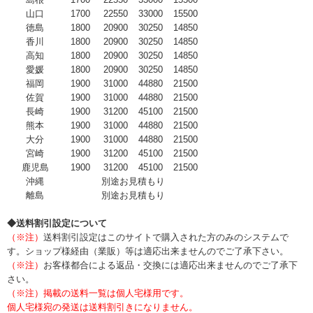
山口
1700
22550
33000
15500
徳島
1800
20900
30250
14850
香川
1800
20900
30250
14850
高知
1800
20900
30250
14850
愛媛
1800
20900
30250
14850
福岡
1900
31000
44880
21500
佐賀
1900
31000
44880
21500
長崎
1900
31200
45100
21500
熊本
1900
31000
44880
21500
大分
1900
31000
44880
21500
宮崎
1900
31200
45100
21500
鹿児島
1900
31200
45100
21500
沖縄
別途お見積もり
離島
別途お見積もり
◆送料割引設定について
（※注）
送料割引設定はこのサイトで購入された方のみのシステムで
す。ショップ様経由（業販）等は適応出来ませんのでご了承下さい。
（※注）
お客様都合による返品・交換には適応出来ませんのでご了承下
さい。
（※注）掲載の送料一覧は個人宅様用です。
個人宅様宛の発送は送料割引きになりません。