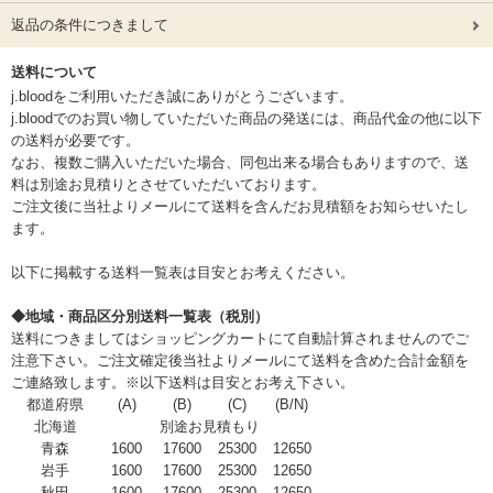
返品の条件につきまして
送料について
j.bloodをご利用いただき誠にありがとうございます。
j.bloodでのお買い物していただいた商品の発送には、商品代金の他に以下
の送料が必要です。
なお、複数ご購入いただいた場合、同包出来る場合もありますので、送
料は別途お見積りとさせていただいております。
ご注文後に当社よりメールにて送料を含んだお見積額をお知らせいたし
ます。
以下に掲載する送料一覧表は目安とお考えください。
◆地域・商品区分別送料一覧表（税別）
送料につきましてはショッピングカートにて自動計算されませんのでご
注意下さい。ご注文確定後当社よりメールにて送料を含めた合計金額を
ご連絡致します。※以下送料は目安とお考え下さい。
都道府県
(A)
(B)
(C)
(B/N)
北海道
別途お見積もり
青森
1600
17600
25300
12650
岩手
1600
17600
25300
12650
秋田
1600
17600
25300
12650