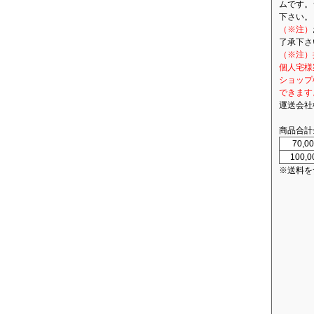
ムです。
下さい。
（※注）
了承下さ
（※注）
個人宅様
ショップ
できます
運送会社
商品合計
70,
100,
※送料を