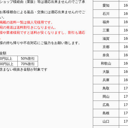
ショップ様経由（業販）等は適応出来ませんのでご了承
愛知
16
お客様都合による返品・交換には適応出来ませんのでご
石川
16
い。
福井
16
掲載の送料一覧は個人宅様用です。
宛の発送は送料割引きになりません。
三重
16
様や業者様宛ですと送料が安くなりますし、割引も適応
。
滋賀
16
様の持ち帰りや不在対応にご協力をお願い致します。
京都
16
金額
奈良
16
000円以上
50%割引
和歌山
16
000円以上
70%割引
含まない税抜き金額が対象です
大阪
16
兵庫
16
鳥取
17
岡山
17
広島
17
島根
17
山口
17