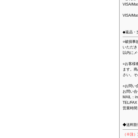
VISA/M
VISA/M
◆返品・
○破損事
いただき
以内にメ
○お客様
ます。商
さい。そ
○お問い
お問い合
MAIL：in
TEL/FAX
営業時間
◆送料割
（※注）