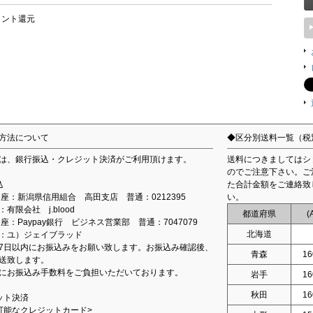
イント還元
方法について
◆区分別送料一覧（税
は、銀行振込・クレジット決済がご利用頂けます。
送料につきましてはシ
のでご注意下さい。ご
込
た合計金額をご連絡致
込口座：新潟県信用組合 高田支店 普通：0212395
い。
有限会社 j.blood
都道府県
(
口座：Paypay銀行 ビジネス営業部 普通：7047079
北海道
：ユ）ジェイブラッド
7日以内にお振込みをお願い致します。お振込み確認後、
青森
16
送致します。
にお振込み手数料をご負担いただいております。
岩手
16
秋田
16
ット決済
可能なクレジットカード>