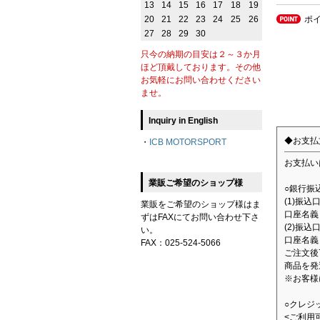
13
14
15
16
17
18
19
ポ
20
21
22
23
24
25
26
27
28
29
30
只今の納期の目安は２～３か月
ほど頂戴しております。その他
お気軽にお問い合わせください
ませ。
Inquiry in English
◆お支払
・
ICB MOTORSPORT
お支払い
業販ご希望のショップ様
○銀行振
(1)振
業販をご希望のショップ様はま
口座名義：
ずはFAXにてお問い合わせ下さ
(2)振込
い。
口座名義
FAX：025-524-5066
ご注文後
商品を発
※お客様
○クレジ
<ご利用