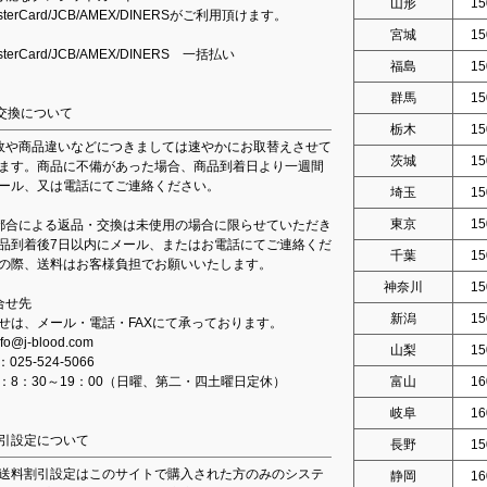
山形
15
asterCard/JCB/AMEX/DINERSがご利用頂けます。
宮城
15
asterCard/JCB/AMEX/DINERS 一括払い
福島
15
群馬
15
交換について
栃木
15
故や商品違いなどにつきましては速やかにお取替えさせて
茨城
15
ます。商品に不備があった場合、商品到着日より一週間
ール、又は電話にてご連絡ください。
埼玉
15
東京
15
都合による返品・交換は未使用の場合に限らせていただき
品到着後7日以内にメール、またはお電話にてご連絡くだ
千葉
15
の際、送料はお客様負担でお願いいたします。
神奈川
15
合せ先
新潟
15
せは、メール・電話・FAXにて承っております。
fo@j-blood.com
山梨
15
：025-524-5066
：8：30～19：00（日曜、第二・四土曜日定休）
富山
16
岐阜
16
引設定について
長野
15
送料割引設定はこのサイトで購入された方のみのシステ
静岡
16