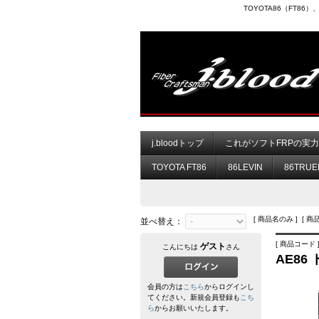
TOYOTA86（FT8
j.bloodトップ
これがソフトFRPの実
TOYOTA FT86
86LEVIN
86TRUE
[ 商品名のみ ] [ 商
並べ替え：
[ 商品コード ] 
ゲスト
こんにちは
さん
AE86
会員の方は
こちら
からログインし
てください。新規会員登録も
こち
ら
からお願いいたします。