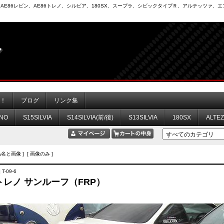
6）、AE86レビン、AE86トレノ、シルビア、180SX、スープラ、シビックタイプＲ、アルテッツァ
力！
ブログ
リンク集
NO
S15SILVIA
S14SILVIA(前/後)
S13SILVIA
180SX
ALTE
品名と画像 ] [ 画像のみ ]
T-09-6
 トレノ サンルーフ（FRP）