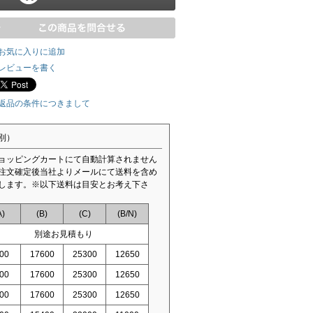
お気に入りに追加
レビューを書く
返品の条件につきまして
別）
ョッピングカートにて自動計算されません
注文確定後当社よりメールにて送料を含め
します。※以下送料は目安とお考え下さ
A)
(B)
(C)
(B/N)
別途お見積もり
00
17600
25300
12650
00
17600
25300
12650
00
17600
25300
12650