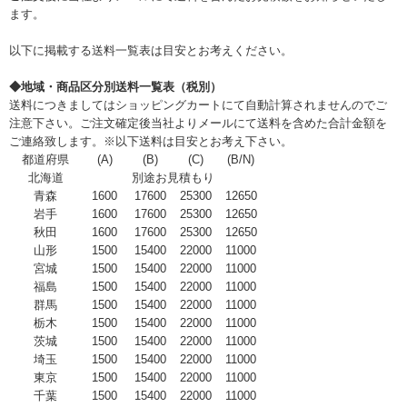
ます。
以下に掲載する送料一覧表は目安とお考えください。
◆地域・商品区分別送料一覧表（税別）
送料につきましてはショッピングカートにて自動計算されませんのでご
注意下さい。ご注文確定後当社よりメールにて送料を含めた合計金額を
ご連絡致します。※以下送料は目安とお考え下さい。
都道府県
(A)
(B)
(C)
(B/N)
北海道
別途お見積もり
青森
1600
17600
25300
12650
岩手
1600
17600
25300
12650
秋田
1600
17600
25300
12650
山形
1500
15400
22000
11000
宮城
1500
15400
22000
11000
福島
1500
15400
22000
11000
群馬
1500
15400
22000
11000
栃木
1500
15400
22000
11000
茨城
1500
15400
22000
11000
埼玉
1500
15400
22000
11000
東京
1500
15400
22000
11000
千葉
1500
15400
22000
11000