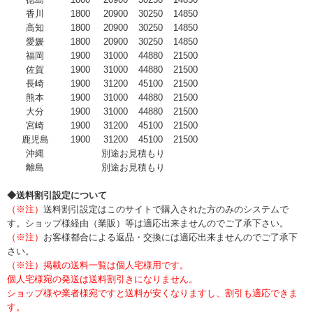
香川
1800
20900
30250
14850
高知
1800
20900
30250
14850
愛媛
1800
20900
30250
14850
福岡
1900
31000
44880
21500
佐賀
1900
31000
44880
21500
長崎
1900
31200
45100
21500
熊本
1900
31000
44880
21500
大分
1900
31000
44880
21500
宮崎
1900
31200
45100
21500
鹿児島
1900
31200
45100
21500
沖縄
別途お見積もり
離島
別途お見積もり
◆送料割引設定について
（※注）
送料割引設定はこのサイトで購入された方のみのシステムで
す。ショップ様経由（業販）等は適応出来ませんのでご了承下さい。
（※注）
お客様都合による返品・交換には適応出来ませんのでご了承下
さい。
（※注）掲載の送料一覧は個人宅様用です。
個人宅様宛の発送は送料割引きになりません。
ショップ様や業者様宛ですと送料が安くなりますし、割引も適応できま
す。