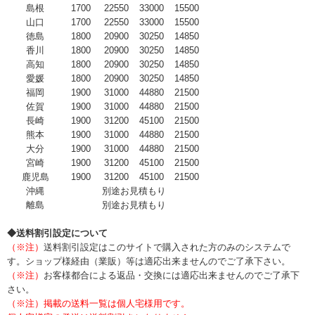
島根
1700
22550
33000
15500
山口
1700
22550
33000
15500
徳島
1800
20900
30250
14850
香川
1800
20900
30250
14850
高知
1800
20900
30250
14850
愛媛
1800
20900
30250
14850
福岡
1900
31000
44880
21500
佐賀
1900
31000
44880
21500
長崎
1900
31200
45100
21500
熊本
1900
31000
44880
21500
大分
1900
31000
44880
21500
宮崎
1900
31200
45100
21500
鹿児島
1900
31200
45100
21500
沖縄
別途お見積もり
離島
別途お見積もり
◆送料割引設定について
（※注）
送料割引設定はこのサイトで購入された方のみのシステムで
す。ショップ様経由（業販）等は適応出来ませんのでご了承下さい。
（※注）
お客様都合による返品・交換には適応出来ませんのでご了承下
さい。
（※注）掲載の送料一覧は個人宅様用です。