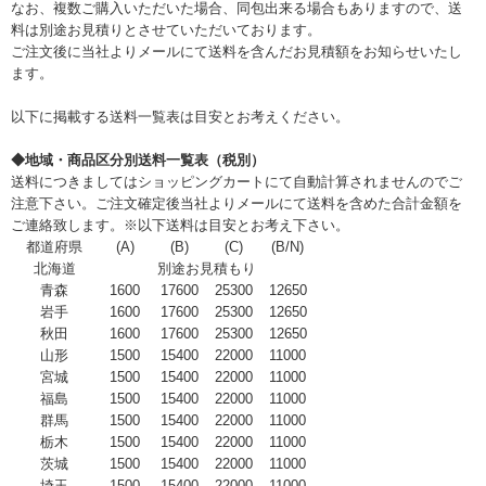
なお、複数ご購入いただいた場合、同包出来る場合もありますので、送
料は別途お見積りとさせていただいております。
ご注文後に当社よりメールにて送料を含んだお見積額をお知らせいたし
ます。
以下に掲載する送料一覧表は目安とお考えください。
◆地域・商品区分別送料一覧表（税別）
送料につきましてはショッピングカートにて自動計算されませんのでご
注意下さい。ご注文確定後当社よりメールにて送料を含めた合計金額を
ご連絡致します。※以下送料は目安とお考え下さい。
都道府県
(A)
(B)
(C)
(B/N)
北海道
別途お見積もり
青森
1600
17600
25300
12650
岩手
1600
17600
25300
12650
秋田
1600
17600
25300
12650
山形
1500
15400
22000
11000
宮城
1500
15400
22000
11000
福島
1500
15400
22000
11000
群馬
1500
15400
22000
11000
栃木
1500
15400
22000
11000
茨城
1500
15400
22000
11000
埼玉
1500
15400
22000
11000