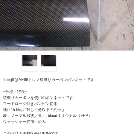
※画像はAE86トレノ綾織りカーボンボンネットです
−仕様・特長−
綾織りカーボンを使用のボンネットです。
フードロック付きボンピン使用
純正15.5kgに対し半分以下の約6kg
表：ノーマル形状／裏：j.bloodオリジナル（FRP）
ウォッシャー穴加工済み
この商品の送料区分は(B/N)です。