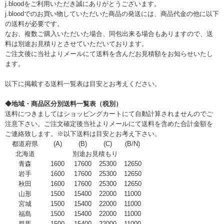
j.bloodをご利用いただき誠にありがとうございます。
j.bloodでのお買い物していただいた商品の発送には、商品代金の他に以下
の送料が必要です。
なお、複数ご購入いただいた場合、同包出来る場合もありますので、送
料は別途お見積りとさせていただいております。
ご注文後に当社よりメールにて送料を含んだお見積額をお知らせいたし
ます。
以下に掲載する送料一覧表は目安とお考えください。
◆地域・商品区分別送料一覧表（税別）
送料につきましてはショッピングカートにて自動計算されませんのでご
注意下さい。ご注文確定後当社よりメールにて送料を含めた合計金額を
ご連絡致します。※以下送料は目安とお考え下さい。
都道府県
(A)
(B)
(C)
(B/N)
北海道
別途お見積もり
青森
1600
17600
25300
12650
岩手
1600
17600
25300
12650
秋田
1600
17600
25300
12650
山形
1500
15400
22000
11000
宮城
1500
15400
22000
11000
福島
1500
15400
22000
11000
群馬
1500
15400
22000
11000