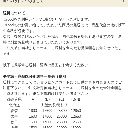
返品の条件につきまして
送料について
j.bloodをご利用いただき誠にありがとうございます。
j.bloodでのお買い物していただいた商品の発送には、商品代金の他に以下
の送料が必要です。
なお、複数ご購入いただいた場合、同包出来る場合もありますので、送
料は別途お見積りとさせていただいております。
ご注文後に当社よりメールにて送料を含んだお見積額をお知らせいたし
ます。
以下に掲載する送料一覧表は目安とお考えください。
◆地域・商品区分別送料一覧表（税別）
送料につきましてはショッピングカートにて自動計算されませんのでご
注意下さい。ご注文確定後当社よりメールにて送料を含めた合計金額を
ご連絡致します。※以下送料は目安とお考え下さい。
都道府県
(A)
(B)
(C)
(B/N)
北海道
別途お見積もり
青森
1600
17600
25300
12650
岩手
1600
17600
25300
12650
秋田
1600
17600
25300
12650
山形
1500
15400
22000
11000