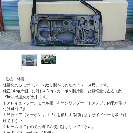
−仕様・特長−
軽量化のみにポイントを絞り製作したため「レース用」です。
純正14kg(片側）に対し4.5kg（カーボン製片側）と超軽量で左右で約
19kgの軽量化が出来ます。
ドアレギュレター、モール類、キーシリンダー、ドアノブ、内装が取り
付け可能です。
※当社ドア（カーボン，FRP）を使用する際は必ずサイドバーを取り付
けて下さい。
※レース用ですので公道での使用はしないで下さい。
カーボン製 約4.5kg（片側）