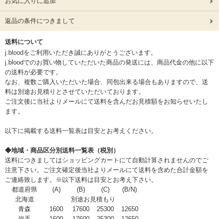
お気に入りに追加
返品の条件につきまして
送料について
j.bloodをご利用いただき誠にありがとうございます。
j.bloodでのお買い物していただいた商品の発送には、商品代金の他に以下
の送料が必要です。
なお、複数ご購入いただいた場合、同包出来る場合もありますので、送
料は別途お見積りとさせていただいております。
ご注文後に当社よりメールにて送料を含んだお見積額をお知らせいたし
ます。
以下に掲載する送料一覧表は目安とお考えください。
◆地域・商品区分別送料一覧表（税別）
送料につきましてはショッピングカートにて自動計算されませんのでご
注意下さい。ご注文確定後当社よりメールにて送料を含めた合計金額を
ご連絡致します。※以下送料は目安とお考え下さい。
都道府県
(A)
(B)
(C)
(B/N)
北海道
別途お見積もり
青森
1600
17600
25300
12650
岩手
1600
17600
25300
12650