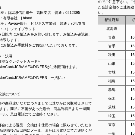
のでご注意下さい。ご
込
た合計金額をご連絡致
込口座：新潟県信用組合 高田支店 普通：0212395
い。
有限会社 j.blood
都道府県
(
口座：Paypay銀行 ビジネス営業部 普通：7047079
北海道
：ユ）ジェイブラッド
7日以内にお振込みをお願い致します。お振込み確認後、
青森
16
送致します。
にお振込み手数料をご負担いただいております。
岩手
16
秋田
16
ット決済
可能なクレジットカード>
山形
15
asterCard/JCB/AMEX/DINERSがご利用頂けます。
宮城
15
asterCard/JCB/AMEX/DINERS 一括払い
福島
15
群馬
15
交換について
栃木
15
故や商品違いなどにつきましては速やかにお取替えさせて
茨城
15
ます。商品に不備があった場合、商品到着日より一週間
ール、又は電話にてご連絡ください。
埼玉
15
東京
15
都合による返品・交換は未使用の場合に限らせていただき
品到着後7日以内にメール、またはお電話にてご連絡くだ
千葉
15