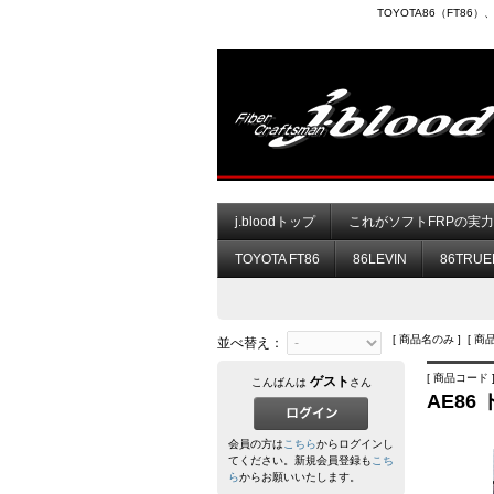
TOYOTA86（FT8
j.bloodトップ
これがソフトFRPの実
TOYOTA FT86
86LEVIN
86TRUE
[ 商品名のみ ] [ 商
並べ替え：
[ 商品コード ] 
ゲスト
こんばんは
さん
AE8
会員の方は
こちら
からログインし
てください。新規会員登録も
こち
ら
からお願いいたします。