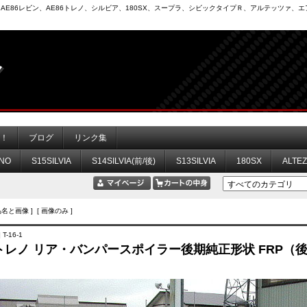
6）、AE86レビン、AE86トレノ、シルビア、180SX、スープラ、シビックタイプＲ、アルテッツァ
力！
ブログ
リンク集
NO
S15SILVIA
S14SILVIA(前/後)
S13SILVIA
180SX
ALTE
品名と画像 ] [ 画像のみ ]
T-16-1
6 トレノ リア・バンパースポイラー後期純正形状 FRP（