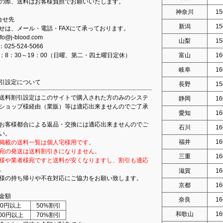
の際、送料はお客様負担でお願いいたします。
神奈川
15
合せ先
新潟
15
せは、メール・電話・FAXにて承っております。
fo@j-blood.com
山梨
15
：025-524-5066
：8：30～19：00（日曜、第二・四土曜日定休）
富山
16
岐阜
16
引設定について
長野
15
送料割引設定はこのサイトで購入された方のみのシステ
静岡
16
ショップ様経由（業販）等は適応出来ませんのでご了承
愛知
16
お客様都合による返品・交換には適応出来ませんのでご
石川
16
い。
福井
16
掲載の送料一覧は個人宅様用です。
宛の発送は送料割引きになりません。
三重
16
様や業者様宛ですと送料が安くなりますし、割引も適応
。
滋賀
16
様の持ち帰りや不在対応にご協力をお願い致します。
京都
16
金額
奈良
16
000円以上
50%割引
和歌山
16
000円以上
70%割引