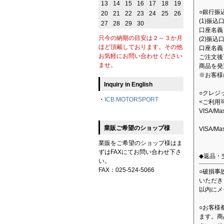
13
14
15
16
17
18
19
○銀行振
20
21
22
23
24
25
26
(1)振
27
28
29
30
口座名義：
只今の納期の目安は２～３か月
(2)振込
ほど頂戴しております。その他
口座名義
お気軽にお問い合わせください
ご注文後
ませ。
商品を発
※お客様
Inquiry in English
○クレジ
・
ICB MOTORSPORT
<ご利用
VISA/M
業販ご希望のショップ様
VISA/M
業販をご希望のショップ様はま
ずはFAXにてお問い合わせ下さ
◆返品・
い。
FAX：025-524-5066
○破損事
いただき
以内にメ
○お客様
ます。商