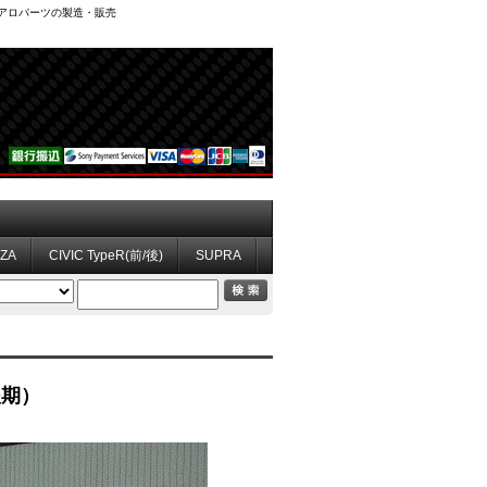
、エアロパーツの製造・販売
ZZA
CIVIC TypeR(前/後)
SUPRA
後期）