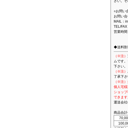
さい。そ
○お問い
お問い合
MAIL：in
TEL/FAX
営業時間
◆送料割
（※注）
ムです。
下さい。
（※注）
了承下さ
（※注）
個人宅様
ショップ
できます
運送会社
商品合計
70,
100,