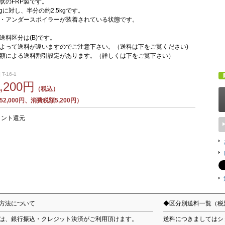
状のFRP製です。
kgに対し、半分の約2.5kgです。
・アンダースポイラーが装着されている状態です。
送料区分は(B)です。
よって送料が違いますのでご注意下さい。（送料は下をご覧ください)
額による送料割引設定があります。（詳しくは下をご覧下さい）
T-16-1
7,200円
（税込）
2,000円、消費税額5,200円）
イント還元
方法について
◆区分別送料一覧（税
は、銀行振込・クレジット決済がご利用頂けます。
送料につきましてはシ