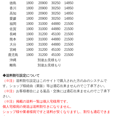
徳島
1800
20900
30250
14850
香川
1800
20900
30250
14850
高知
1800
20900
30250
14850
愛媛
1800
20900
30250
14850
福岡
1900
31000
44880
21500
佐賀
1900
31000
44880
21500
長崎
1900
31200
45100
21500
熊本
1900
31000
44880
21500
大分
1900
31000
44880
21500
宮崎
1900
31200
45100
21500
鹿児島
1900
31200
45100
21500
沖縄
別途お見積もり
離島
別途お見積もり
◆送料割引設定について
（※注）
送料割引設定はこのサイトで購入された方のみのシステムで
す。ショップ様経由（業販）等は適応出来ませんのでご了承下さい。
（※注）
お客様都合による返品・交換には適応出来ませんのでご了承下
さい。
（※注）掲載の送料一覧は個人宅様用です。
個人宅様宛の発送は送料割引きになりません。
ショップ様や業者様宛ですと送料が安くなりますし、割引も適応できま