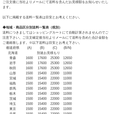
ご注文後に当社よりメールにて送料を含んだお見積額をお知らせいたし
ます。
以下に掲載する送料一覧表は目安とお考えください。
◆地域・商品区分別送料一覧表（税別）
送料につきましてはショッピングカートにて自動計算されませんのでご
注意下さい。ご注文確定後当社よりメールにて送料を含めた合計金額を
ご連絡致します。※以下送料は目安とお考え下さい。
都道府県
(A)
(B)
(C)
(B/N)
北海道
別途お見積もり
青森
1600
17600
25300
12650
岩手
1600
17600
25300
12650
秋田
1600
17600
25300
12650
山形
1500
15400
22000
11000
宮城
1500
15400
22000
11000
福島
1500
15400
22000
11000
群馬
1500
15400
22000
11000
栃木
1500
15400
22000
11000
茨城
1500
15400
22000
11000
埼玉
1500
15400
22000
11000
東京
1500
15400
22000
11000
千葉
1500
15400
22000
11000