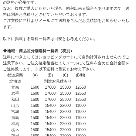
の送料が必要です。
なお、複数ご購入いただいた場合、同包出来る場合もありますので、送
料は別途お見積りとさせていただいております。
ご注文後に当社よりメールにて送料を含んだお見積額をお知らせいたし
ます。
以下に掲載する送料一覧表は目安とお考えください。
◆地域・商品区分別送料一覧表（税別）
送料につきましてはショッピングカートにて自動計算されませんのでご
注意下さい。ご注文確定後当社よりメールにて送料を含めた合計金額を
ご連絡致します。※以下送料は目安とお考え下さい。
都道府県
(A)
(B)
(C)
(B/N)
北海道
別途お見積もり
青森
1600
17600
25300
12650
岩手
1600
17600
25300
12650
秋田
1600
17600
25300
12650
山形
1500
15400
22000
11000
宮城
1500
15400
22000
11000
福島
1500
15400
22000
11000
群馬
1500
15400
22000
11000
栃木
1500
15400
22000
11000
茨城
1500
15400
22000
11000