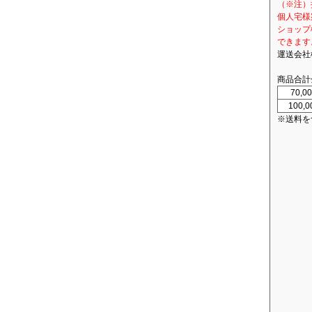
（※注）
個人宅様
ショップ
できます
運送会社
商品合計
70,
100,
※送料を