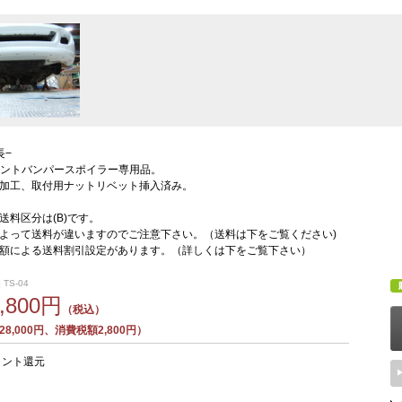
長−
dフロントバンパースポイラー専用品。
加工、取付用ナットリベット挿入済み。
送料区分は(B)です。
よって送料が違いますのでご注意下さい。（送料は下をご覧ください)
額による送料割引設定があります。（詳しくは下をご覧下さい）
 TS-04
0,800円
（税込）
8,000円、消費税額2,800円）
イント還元