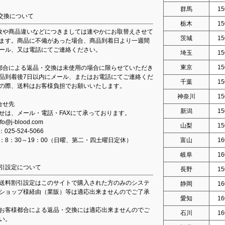
群馬
15
交換について
栃木
15
故や商品違いなどにつきましては速やかにお取替えさせて
茨城
15
ます。商品に不備があった場合、商品到着日より一週間
ール、又は電話にてご連絡ください。
埼玉
15
東京
15
都合による返品・交換は未使用の場合に限らせていただき
品到着後7日以内にメール、またはお電話にてご連絡くだ
千葉
15
の際、送料はお客様負担でお願いいたします。
神奈川
15
合せ先
新潟
15
せは、メール・電話・FAXにて承っております。
fo@j-blood.com
山梨
15
：025-524-5066
：8：30～19：00（日曜、第二・四土曜日定休）
富山
16
岐阜
16
引設定について
長野
15
送料割引設定はこのサイトで購入された方のみのシステ
静岡
16
ショップ様経由（業販）等は適応出来ませんのでご了承
愛知
16
お客様都合による返品・交換には適応出来ませんのでご
石川
16
い。