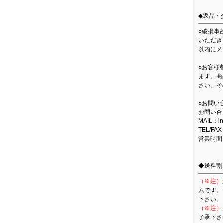
◆返品・
○破損事
いただき
以内にメ
○お客様
ます。商
さい。そ
○お問い
お問い合
MAIL：in
TEL/FAX
営業時間
◆送料割
（※注）
ムです。
下さい。
（※注）
了承下さ