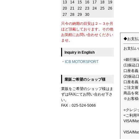
13
14
15
16
17
18
19
20
21
22
23
24
25
26
27
28
29
30
只今の納期の目安は２～３か月
ほど頂戴しております。その他
お気軽にお問い合わせください
◆お支払
ませ。
お支払い
Inquiry in English
○銀行振
・
ICB MOTORSPORT
(1)振
口座名義：
(2)振込
業販ご希望のショップ様
口座名義
ご注文後
業販をご希望のショップ様はま
商品を発
ずはFAXにてお問い合わせ下さ
※お客様
い。
FAX：025-524-5066
○クレジ
<ご利用
VISA/M
VISA/M