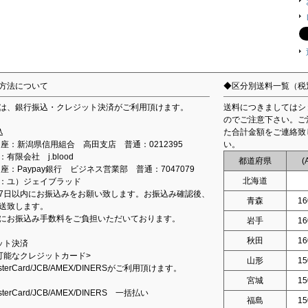
方法について
◆区分別送料一覧（税
は、銀行振込・クレジット決済がご利用頂けます。
送料につきましてはシ
のでご注意下さい。ご
込
た合計金額をご連絡致
込口座：新潟県信用組合 高田支店 普通：0212395
い。
有限会社 j.blood
都道府県
(
口座：Paypay銀行 ビジネス営業部 普通：7047079
北海道
：ユ）ジェイブラッド
7日以内にお振込みをお願い致します。お振込み確認後、
青森
16
送致します。
にお振込み手数料をご負担いただいております。
岩手
16
秋田
16
ット決済
可能なクレジットカード>
山形
15
asterCard/JCB/AMEX/DINERSがご利用頂けます。
宮城
15
asterCard/JCB/AMEX/DINERS 一括払い
福島
15