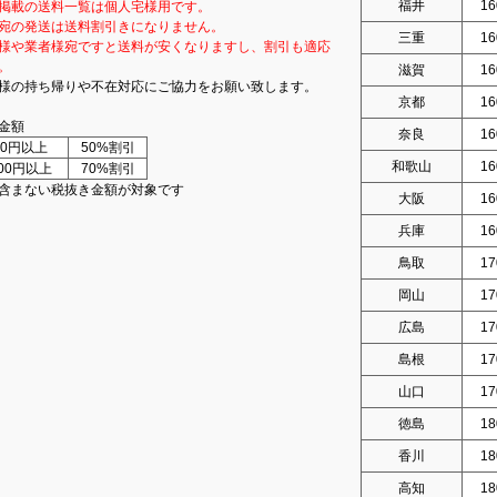
福井
16
掲載の送料一覧は個人宅様用です。
宛の発送は送料割引きになりません。
三重
16
様や業者様宛ですと送料が安くなりますし、割引も適応
。
滋賀
16
様の持ち帰りや不在対応にご協力をお願い致します。
京都
16
金額
奈良
16
000円以上
50%割引
和歌山
16
000円以上
70%割引
含まない税抜き金額が対象です
大阪
16
兵庫
16
鳥取
17
岡山
17
広島
17
島根
17
山口
17
徳島
18
香川
18
高知
18