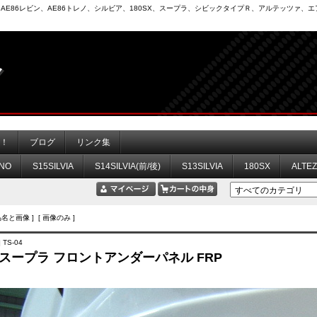
6）、AE86レビン、AE86トレノ、シルビア、180SX、スープラ、シビックタイプＲ、アルテッツァ
力！
ブログ
リンク集
NO
S15SILVIA
S14SILVIA(前/後)
S13SILVIA
180SX
ALTE
品名と画像 ] [ 画像のみ ]
 TS-04
0 スープラ フロントアンダーパネル FRP