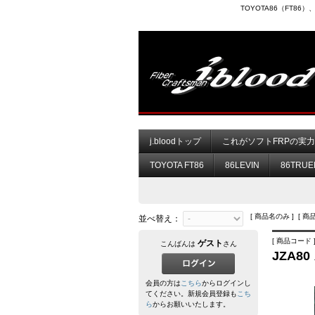
TOYOTA86（FT8
j.bloodトップ
これがソフトFRPの実
TOYOTA FT86
86LEVIN
86TRUE
[ 商品名のみ ] [ 商
並べ替え：
[ 商品コード ]
ゲスト
こんばんは
さん
JZA8
会員の方は
こちら
からログインし
てください。新規会員登録も
こち
ら
からお願いいたします。