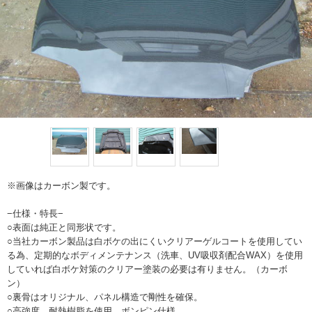
※画像はカーボン製です。
−仕様・特長−
○表面は純正と同形状です。
○当社カーボン製品は白ボケの出にくいクリアーゲルコートを使用してい
る為、定期的なボディメンテナンス（洗車、UV吸収剤配合WAX）を使用
していれば白ボケ対策のクリアー塗装の必要は有りません。（カーボ
ン）
○裏骨はオリジナル、パネル構造で剛性を確保。
○高強度、耐熱樹脂を使用。ボンピン仕様。