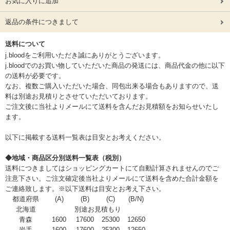
お気に入りに追加
返品の条件につきまして
送料について
j.bloodをご利用いただき誠にありがとうございます。
j.bloodでのお買い物していただいた商品の発送には、商品代金の他に以下
の送料が必要です。
なお、複数ご購入いただいた場合、同包出来る場合もありますので、送
料は別途お見積りとさせていただいております。
ご注文後に当社よりメールにて送料を含んだお見積額をお知らせいたし
ます。
以下に掲載する送料一覧表は目安とお考えください。
◆地域・商品区分別送料一覧表（税別）
送料につきましてはショッピングカートにて自動計算されませんのでご
注意下さい。ご注文確定後当社よりメールにて送料を含めた合計金額を
ご連絡致します。※以下送料は目安とお考え下さい。
都道府県
(A)
(B)
(C)
(B/N)
北海道
別途お見積もり
青森
1600
17600
25300
12650
岩手
1600
17600
25300
12650