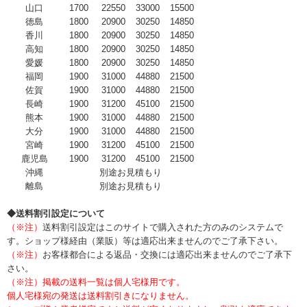
山口
1700
22550
33000
15500
徳島
1800
20900
30250
14850
香川
1800
20900
30250
14850
高知
1800
20900
30250
14850
愛媛
1800
20900
30250
14850
福岡
1900
31000
44880
21500
佐賀
1900
31000
44880
21500
長崎
1900
31200
45100
21500
熊本
1900
31000
44880
21500
大分
1900
31000
44880
21500
宮崎
1900
31200
45100
21500
鹿児島
1900
31200
45100
21500
沖縄
別途お見積もり
離島
別途お見積もり
◆送料割引設定について
（※注）
送料割引設定はこのサイトで購入された方のみのシステムで
す。ショップ様経由（業販）等は適応出来ませんのでご了承下さい。
（※注）
お客様都合による返品・交換には適応出来ませんのでご了承下
さい。
（※注）掲載の送料一覧は個人宅様用です。
個人宅様宛の発送は送料割引きになりません。