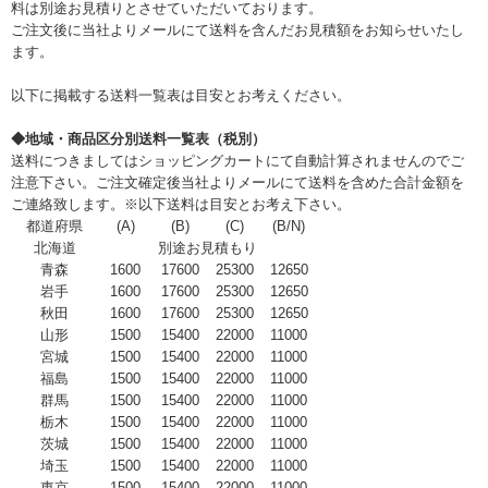
料は別途お見積りとさせていただいております。
ご注文後に当社よりメールにて送料を含んだお見積額をお知らせいたし
ます。
以下に掲載する送料一覧表は目安とお考えください。
◆地域・商品区分別送料一覧表（税別）
送料につきましてはショッピングカートにて自動計算されませんのでご
注意下さい。ご注文確定後当社よりメールにて送料を含めた合計金額を
ご連絡致します。※以下送料は目安とお考え下さい。
都道府県
(A)
(B)
(C)
(B/N)
北海道
別途お見積もり
青森
1600
17600
25300
12650
岩手
1600
17600
25300
12650
秋田
1600
17600
25300
12650
山形
1500
15400
22000
11000
宮城
1500
15400
22000
11000
福島
1500
15400
22000
11000
群馬
1500
15400
22000
11000
栃木
1500
15400
22000
11000
茨城
1500
15400
22000
11000
埼玉
1500
15400
22000
11000
東京
1500
15400
22000
11000