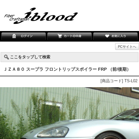
PCサイトへ
ここをタップして検索
ＪＺＡ８０ スープラ フロントリップスポイラー FRP （前/後期）
[商品コード] TS-L02