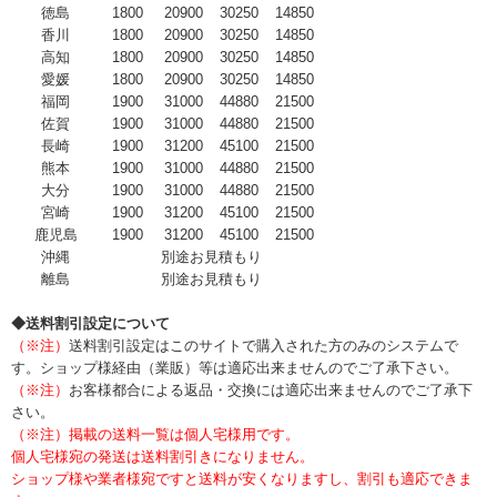
徳島
1800
20900
30250
14850
香川
1800
20900
30250
14850
高知
1800
20900
30250
14850
愛媛
1800
20900
30250
14850
福岡
1900
31000
44880
21500
佐賀
1900
31000
44880
21500
長崎
1900
31200
45100
21500
熊本
1900
31000
44880
21500
大分
1900
31000
44880
21500
宮崎
1900
31200
45100
21500
鹿児島
1900
31200
45100
21500
沖縄
別途お見積もり
離島
別途お見積もり
◆送料割引設定について
（※注）
送料割引設定はこのサイトで購入された方のみのシステムで
す。ショップ様経由（業販）等は適応出来ませんのでご了承下さい。
（※注）
お客様都合による返品・交換には適応出来ませんのでご了承下
さい。
（※注）掲載の送料一覧は個人宅様用です。
個人宅様宛の発送は送料割引きになりません。
ショップ様や業者様宛ですと送料が安くなりますし、割引も適応できま