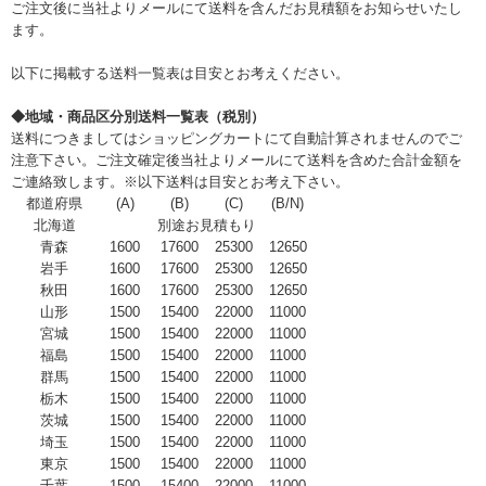
ご注文後に当社よりメールにて送料を含んだお見積額をお知らせいたし
ます。
以下に掲載する送料一覧表は目安とお考えください。
◆地域・商品区分別送料一覧表（税別）
送料につきましてはショッピングカートにて自動計算されませんのでご
注意下さい。ご注文確定後当社よりメールにて送料を含めた合計金額を
ご連絡致します。※以下送料は目安とお考え下さい。
都道府県
(A)
(B)
(C)
(B/N)
北海道
別途お見積もり
青森
1600
17600
25300
12650
岩手
1600
17600
25300
12650
秋田
1600
17600
25300
12650
山形
1500
15400
22000
11000
宮城
1500
15400
22000
11000
福島
1500
15400
22000
11000
群馬
1500
15400
22000
11000
栃木
1500
15400
22000
11000
茨城
1500
15400
22000
11000
埼玉
1500
15400
22000
11000
東京
1500
15400
22000
11000
千葉
1500
15400
22000
11000