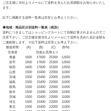
ご注文後に当社よりメールにて送料を含んだお見積額をお知らせいたし
ます。
以下に掲載する送料一覧表は目安とお考えください。
◆地域・商品区分別送料一覧表（税別）
送料につきましてはショッピングカートにて自動計算されませんのでご
注意下さい。ご注文確定後当社よりメールにて送料を含めた合計金額を
ご連絡致します。※以下送料は目安とお考え下さい。
都道府県
(A)
(B)
(C)
(B/N)
北海道
別途お見積もり
青森
1600
17600
25300
12650
岩手
1600
17600
25300
12650
秋田
1600
17600
25300
12650
山形
1500
15400
22000
11000
宮城
1500
15400
22000
11000
福島
1500
15400
22000
11000
群馬
1500
15400
22000
11000
栃木
1500
15400
22000
11000
茨城
1500
15400
22000
11000
埼玉
1500
15400
22000
11000
東京
1500
15400
22000
11000