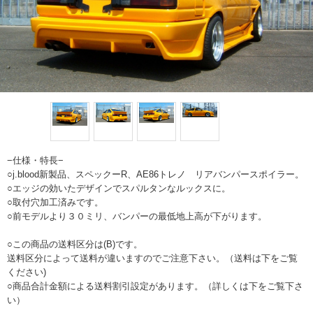
−仕様・特長−
○j.blood新製品、スペックーR、AE86トレノ リアバンパースポイラー。
○エッジの効いたデザインでスパルタンなルックスに。
○取付穴加工済みです。
○前モデルより３０ミリ、バンパーの最低地上高が下がります。
○この商品の送料区分は(B)です。
送料区分によって送料が違いますのでご注意下さい。（送料は下をご覧
ください)
○商品合計金額による送料割引設定があります。（詳しくは下をご覧下さ
い）