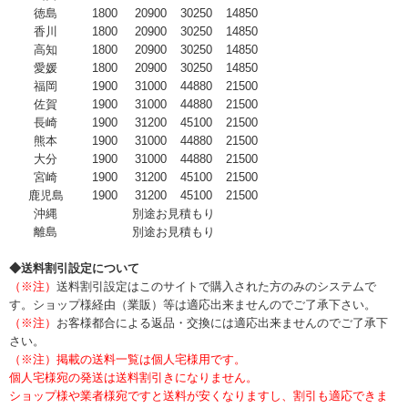
徳島
1800
20900
30250
14850
香川
1800
20900
30250
14850
高知
1800
20900
30250
14850
愛媛
1800
20900
30250
14850
福岡
1900
31000
44880
21500
佐賀
1900
31000
44880
21500
長崎
1900
31200
45100
21500
熊本
1900
31000
44880
21500
大分
1900
31000
44880
21500
宮崎
1900
31200
45100
21500
鹿児島
1900
31200
45100
21500
沖縄
別途お見積もり
離島
別途お見積もり
◆送料割引設定について
（※注）
送料割引設定はこのサイトで購入された方のみのシステムで
す。ショップ様経由（業販）等は適応出来ませんのでご了承下さい。
（※注）
お客様都合による返品・交換には適応出来ませんのでご了承下
さい。
（※注）掲載の送料一覧は個人宅様用です。
個人宅様宛の発送は送料割引きになりません。
ショップ様や業者様宛ですと送料が安くなりますし、割引も適応できま